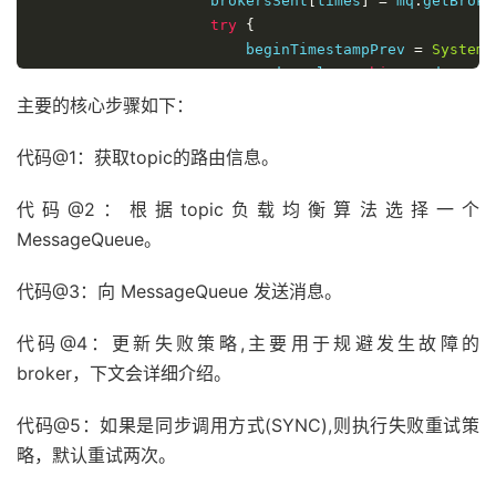
                    brokersSent
[
times
]
=
 mq
.
getBroke
try
{
                        beginTimestampPrev 
=
System
.
                        sendResult 
=
this
.
sendKernel
                        endTimestamp 
=
System
.
curren
主要的核心步骤如下：
this
.
updateFaultItem
(
mq
.
getB
switch
(
communicationMode
)
{
代码@1：获取topic的路由信息。
case
 ASYNC
:
return
null
;
代码@2：根据topic负载均衡算法选择一个
case
 ONEWAY
:
MessageQueue。
return
null
;
case
 SYNC
:
代码@3：向 MessageQueue 发送消息。
if
(
sendResult
.
getSe
if
(
this
.
default
代码@4：更新失败策略,主要用于规避发生故障的
continue
;
}
broker，下文会详细介绍。
}
return
 sendResult
;
代码@5：如果是同步调用方式(SYNC),则执行失败重试策
default
:
略，默认重试两次。
break
;
}