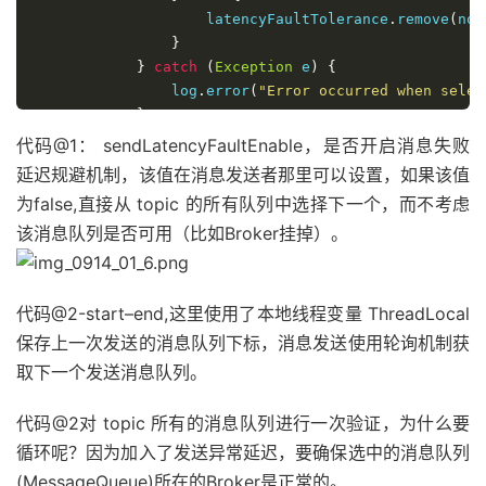
                    latencyFaultTolerance
.
remove
(
not
}
}
catch
(
Exception
 e
)
{
                log
.
error
(
"Error occurred when selec
}
return
 tpInfo
.
selectOneMessageQueue
();
代码@1： sendLatencyFaultEnable，是否开启消息失败
}
延迟规避机制，该值在消息发送者那里可以设置，如果该值
return
 tpInfo
.
selectOneMessageQueue
(
lastBrok
为false,直接从 topic 的所有队列中选择下一个，而不考虑
该消息队列是否可用（比如Broker挂掉）。
代码@2-start–end,这里使用了本地线程变量 ThreadLocal
保存上一次发送的消息队列下标，消息发送使用轮询机制获
取下一个发送消息队列。
代码@2对 topic 所有的消息队列进行一次验证，为什么要
循环呢？因为加入了发送异常延迟，要确保选中的消息队列
(MessageQueue)所在的Broker是正常的。