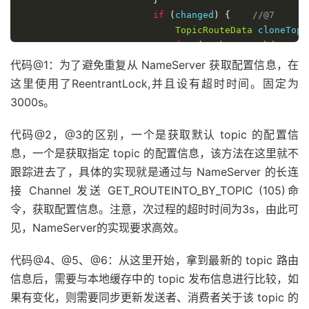
if
(
changed
)
{
//@7
TopicRouteData
 cloneTopi
for
(
BrokerData
 bd 
:
 top
this
.
brokerAddrTable
代码@1：为了避免重复从 NameServer 获取配置信息，在
}
这里使用了ReentrantLock,并且设有超时时间。固定为
// Update Pub info     /
3000s。
{
TopicPublishInfo
 pub
代码@2，@3的区别，一个是获取默认 topic 的配置信
                                publishInfo
.
setHaveT
息，一个是获取指定 topic 的配置信息，该方法在这里就不
Iterator
<
Entry
<
Strin
while
(
it
.
hasNext
())
跟踪进去了，具体的实现就是通过与 NameServer 的长连
Entry
<
String
,
MQ
接 Channel 发送 GET_ROUTEINTO_BY_TOPIC (105)命
MQProducerInner
 
令，获取配置信息。注意，次过程的超时时间为3s，由此可
if
(
impl 
!=
null
见，NameServer的实现要求高效。
                                        impl
.
updateT
}
}
代码@4、@5、@6：从这里开始，拿到最新的 topic 路由
}
信息后，需要与本地缓存中的 topic 发布信息进行比较，如
// Update sub info    //
果有变化，则需要同步更新发送者、消费者关于该 topic 的
{