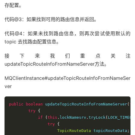
存配置。
throw
 e
;
}
代码@3：如果找到可用的路由信息并返回。
}
else
{
break
;
代码@4：如果未找到路由信息，则再次尝试使用默认的
}
}
topic 去找路由配置信息。
if
(
sendResult 
!=
null
)
{
return
 sendResult
;
接下来我们重点关注
}
updateTopicRouteInfoFromNameServer方法。
String
 info 
=
String
.
format
(
"Send [%d] t
                times
,
MQClientInstance#updateTopicRouteInfoFromNameSer
System
.
currentTimeMillis
()
-
 beginTi
ver
                msg
.
getTopic
(),
Arrays
.
toString
(
brokersSent
));
            info 
+=
FAQUrl
.
suggestTodo
(
FAQUrl
.
SEND_M
public
boolean
 updateTopicRouteInfoFromNameServer
(
fi
MQClientException
 mqClientException 
=
ne
try
{
if
(
exception 
instanceof
MQBrokerExcepti
if
(
this
.
lockNamesrv
.
tryLock
(
LOCK_TIMEOU
                mqClientException
.
setResponseCode
(((
try
{
}
else
if
(
exception 
instanceof
Remoting
TopicRouteData
 topicRouteData
;
                mqClientException
.
setResponseCode
(
Cl