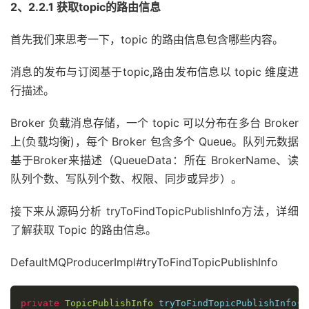
2、2.2.1 获取topic的路由信息
}
catch
(
RemotingException
 e
)
{
                        endTimestamp 
=
System
.
curren
首先我们来思考一下，topic 的路由信息包含哪些内容。
this
.
updateFaultItem
(
mq
.
getB
                        log
.
warn
(
String
.
format
(
"send
消息的发布与订阅基于topic,路由发布信息以 topic 维度进
                        log
.
warn
(
msg
.
toString
());
                        exception 
=
 e
;
行描述。
continue
;
}
catch
(
MQClientException
 e
)
{
Broker 负载消息存储，一个 topic 可以分布在多台 Broker
                        endTimestamp 
=
System
.
curren
上(负载均衡)，每个 Broker 包含多个 Queue。队列元数据
this
.
updateFaultItem
(
mq
.
getB
基于Broker来描述（QueueData：所在 BrokerName、读
                        log
.
warn
(
String
.
format
(
"send
队列个数、写队列个数、权限、同步或异步）。
                        log
.
warn
(
msg
.
toString
());
                        exception 
=
 e
;
continue
;
接下来从源码分析 tryToFindTopicPublishInfo方法，详细
}
catch
(
MQBrokerException
 e
)
{
了解获取 Topic 的路由信息。
                        endTimestamp 
=
System
.
curren
this
.
updateFaultItem
(
mq
.
getB
DefaultMQProducerImpl#tryToFindTopicPublishInfo
                        log
.
warn
(
String
.
format
(
"send
                        log
.
warn
(
msg
.
toString
());
                        exception 
=
 e
;
private
TopicPublishInfo
 tryToFindTopicPublishInfo
(
f