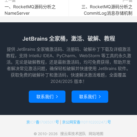
上一篇
下一篇
一、RocketMQ源码分析之
三、RocketMQ源码分析之
NameServer
CommitLog消息存储机制
JetBrains 全家桶，激活、破解、教程
提供 JetBrains 全家桶激活码、注册码、破解补丁下载及详细激活
教程，支持 IntelliJ IDEA、PyCharm、WebStorm 等工具的永久激
活。无论是破解教程，还是最新激活码，均可免费获得，帮助开发
者解决常见激活问题，确保轻松破解并快速使用 JetBrains 软件。
获取免费的破解补丁和激活码，快速解决激活难题，全面覆盖
2024/2025 版本！
联系我们
联系我们


京ICP备17065017号
|
京公网安备11011102002472号
© 2010-2026
搜云库技术团队
网站地图