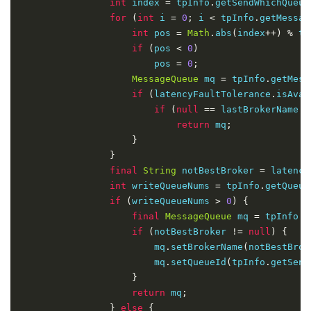
int
 index 
=
 tpInfo
.
getSendWhichQueue
}
for
(
int
 i 
=
0
;
 i 
<
 tpInfo
.
getMessag
}
finally
{
int
 pos 
=
Math
.
abs
(
index
++)
%
 tp
this
.
lockNamesrv
.
unlock
();
if
(
pos 
<
0
)
}
                        pos 
=
0
;
}
else
{
MessageQueue
 mq 
=
 tpInfo
.
getMess
                log
.
warn
(
"updateTopicRouteInfoFromNa
if
(
latencyFaultTolerance
.
isAvai
}
if
(
null
==
 lastBrokerName 
|
}
catch
(
InterruptedException
 e
)
{
return
 mq
;
            log
.
warn
(
"updateTopicRouteInfoFromNameSe
}
}
}
return
false
;
final
String
 notBestBroker 
=
 latency
int
 writeQueueNums 
=
 tpInfo
.
getQueue
if
(
writeQueueNums 
>
0
)
{
final
MessageQueue
 mq 
=
 tpInfo
.
s
if
(
notBestBroker 
!=
null
)
{
                        mq
.
setBrokerName
(
notBestBrok
                        mq
.
setQueueId
(
tpInfo
.
getSend
}
return
 mq
;
}
else
{