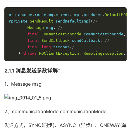
org
.
apache
.
rocketmq
.
client
.
impl
.
producer
.
DefaultMQPr
rprivate 
SendResult
 sendDefaultImpl
(
//
Message
 msg
,
//    
final
CommunicationMode
 communicationMode
,
/
final
SendCallback
 sendCallback
,
//
final
long
 timeout
//
)
throws
MQClientException
,
RemotingException
,
M
2.1.1 消息发送参数详解：
1、Message msg
2、communicationMode communicationMode
发送方式，SYNC(同步)、ASYNC（异步）、ONEWAY(单