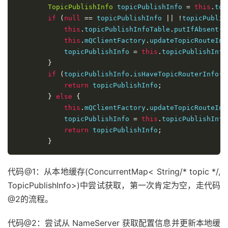
switch
(
e
.
getResponseCode
())
TopicPublishInfo
 topicPublishInfo 
=
this
.
top
case
ResponseCode
.
TOPIC_
if
(
null
==
 topicPublishInfo 
||
!
topicPublis
case
ResponseCode
.
SERVIC
this
.
topicPublishInfoTable
.
putIfAbsent
(
t
case
ResponseCode
.
SYSTEM
this
.
mQClientFactory
.
updateTopicRouteInf
case
ResponseCode
.
NO_PER
            topicPublishInfo 
=
this
.
topicPublishInfo
case
ResponseCode
.
NO_BUY
}
case
ResponseCode
.
NOT_IN
if
(
topicPublishInfo
.
isHaveTopicRouterInfo
()
continue
;
return
 topicPublishInfo
;
default
:
}
else
{
if
(
sendResult 
!=
nu
this
.
mQClientFactory
.
updateTopicRouteInf
return
 sendResul
            topicPublishInfo 
=
this
.
topicPublishInfo
}
return
 topicPublishInfo
;
throw
 e
;
}
}
}
catch
(
InterruptedException
 e
)
代码@1：从本地缓存(ConcurrentMap< String/* topic */,
                        endTimestamp 
=
System
.
curren
this
.
updateFaultItem
(
mq
.
getB
TopicPublishInfo>)中尝试获取，第一次肯定为空，走代码
                        log
.
warn
(
String
.
format
(
"send
@2的流程。
                        log
.
warn
(
msg
.
toString
());
                        log
.
warn
(
"sendKernelImpl exc
代码@2：尝试从 NameServer 获取配置信息并更新本地缓
                        log
.
warn
(
msg
.
toString
());