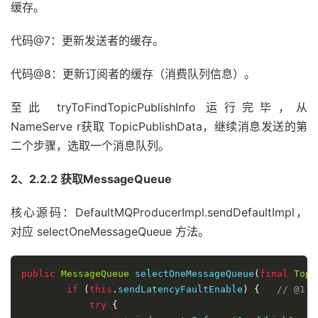
缓存。
Set
<
MessageQueue
>
 su
Iterator
<
Entry
<
Strin
代码@7：更新发送者的缓存。
while
(
it
.
hasNext
())
Entry
<
String
,
MQ
代码@8：更新订阅者的缓存（消费队列信息）。
MQConsumerInner
 
if
(
impl 
!=
null
                                        impl
.
updateT
至此 tryToFindTopicPublishInfo 运行完毕，从
}
NameServe r获取 TopicPublishData，继续消息发送的第
}
二个步骤，选取一个消息队列。
}
                            log
.
info
(
"topicRouteTabl
2、2.2.2 获取MessageQueue
this
.
topicRouteTable
.
put
return
true
;
核心源码：DefaultMQProducerImpl.sendDefaultImpl，
}
}
else
{
对应 selectOneMessageQueue 方法。
                        log
.
warn
(
"updateTopicRouteIn
}
public
MessageQueue
 selectOneMessageQueue
(
final
Topi
}
catch
(
Exception
 e
)
{
if
(
this
.
sendLatencyFaultEnable
)
{
// @1
if
(!
topic
.
startsWith
(
MixAll
.
RET
try
{
                        log
.
warn
(
"updateTopicRouteIn