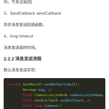
向，不关注返回)
3、SendCallback sendCallback
异步消息发送回调函数。
4、long timeout
消息发送超时时间。
2.2.2 消息发送流程
默认消息发送实现：
private
SendResult
 sendDefaultImpl
(
//
Message
 msg
,
//
final
CommunicationMode
 communicationMode
,
/
final
SendCallback
 sendCallback
,
//
final
long
 timeout
//