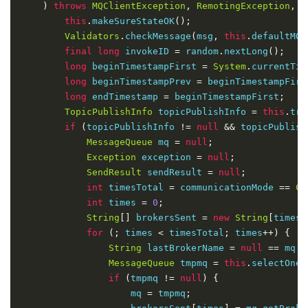
)
throws
MQClientException
,
RemotingException
,
M
this
.
makeSureStateOK
();
Validators
.
checkMessage
(
msg
,
this
.
defaultMQP
final
long
 invokeID 
=
 random
.
nextLong
();
long
 beginTimestampFirst 
=
System
.
currentTim
long
 beginTimestampPrev 
=
 beginTimestampFirs
long
 endTimestamp 
=
 beginTimestampFirst
;
TopicPublishInfo
 topicPublishInfo 
=
this
.
try
if
(
topicPublishInfo 
!=
null
&&
 topicPublish
MessageQueue
 mq 
=
null
;
Exception
 exception 
=
null
;
SendResult
 sendResult 
=
null
;
int
 timesTotal 
=
 communicationMode 
==
Co
int
 times 
=
0
;
String
[]
 brokersSent 
=
new
String
[
timesT
for
(;
 times 
<
 timesTotal
;
 times
++)
{
String
 lastBrokerName 
=
null
==
 mq 
?
MessageQueue
 tmpmq 
=
this
.
selectOneM
if
(
tmpmq 
!=
null
)
{
                    mq 
=
 tmpmq
;