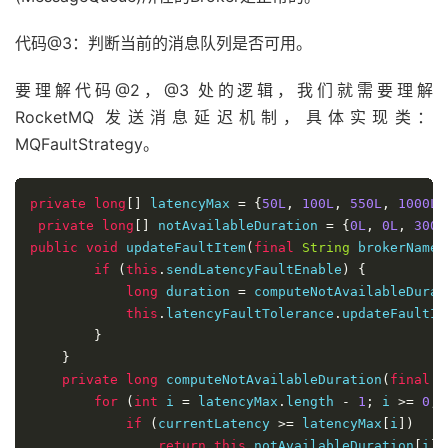
代码@3：判断当前的消息队列是否可用。
要理解代码@2，@3 处的逻辑，我们就需要理解
RocketMQ 发送消息延迟机制，具体实现类：
MQFaultStrategy。
private
long
[]
 latencyMax 
=
{
50L
,
100L
,
550L
,
1000L
,
private
long
[]
 notAvailableDuration 
=
{
0L
,
0L
,
3000
public
void
 updateFaultItem
(
final
String
 brokerName
,
if
(
this
.
sendLatencyFaultEnable
)
{
long
 duration 
=
 computeNotAvailableDurat
this
.
latencyFaultTolerance
.
updateFaultIt
}
}
private
long
 computeNotAvailableDuration
(
final
l
for
(
int
 i 
=
 latencyMax
.
length 
-
1
;
 i 
>=
0
;
 
if
(
currentLatency 
>=
 latencyMax
[
i
])
return
this
.
notAvailableDuration
[
i
];