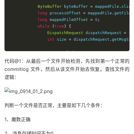
ByteBuffer
 byteBuffer 
=
 mappedFile
.
slice
long
 processOffset 
=
 mappedFile
.
getFileF
long
 mappedFileOffset 
=
0
;
while
(
true
)
{
DispatchRequest
 dispatchRequest 
=
th
int
 size 
=
 dispatchRequest
.
getMsgSiz
// Normal data
if
(
size 
>
0
)
{
代码@1：从最后一个文件开始检测，先找到第一个正常的
                    mappedFileOffset 
+=
 size
;
commitlog 文件，然后从该文件开始去恢复。查找文件的
逻辑：
if
(
this
.
defaultMessageStore
.
get
if
(
dispatchRequest
.
getCommi
this
.
defaultMessageStore
}
判断一个文件是否正常，主要是如下几个条件：
}
else
{
this
.
defaultMessageStore
.
doD
}
1、魔数正确
}
// Intermediate file read error
2、消息存储时间不为0