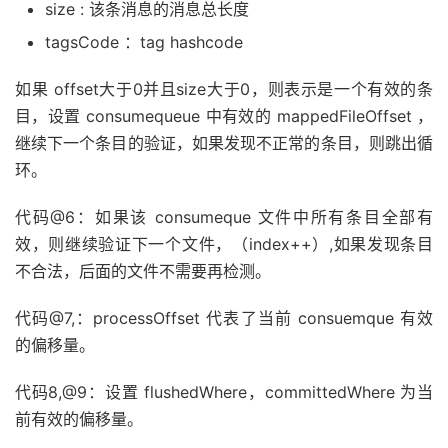
size : 该条消息的消息总长度
this
.
mappedFileQueue
.
truncateDirtyFiles
(
tagsCode ：tag hashcode
if
(
isExtReadEnable
())
{
this
.
consumeQueueExt
.
recover
();
如果 offset大于0并且size大于0，则表示是一个有效的条
                log
.
info
(
"Truncate consume queue ext
目，设置 consumequeue 中有效的 mappedFileOffset ，
this
.
consumeQueueExt
.
truncateByMaxAd
继续下一个条目的验证，如果发现不正常的条目，则跳出循
}
环。
}
代码@6：如果该 consumeque 文件中所有条目全部有
效，则继续验证下一个文件，（index++）,如果发现条目
不合法，后面的文件不需要再检测。
代码@7,：processOffset 代表了当前 consuemque 有效
的偏移量。
代码8,@9：设置 flushedWhere，committedWhere 为当
前有效的偏移量。