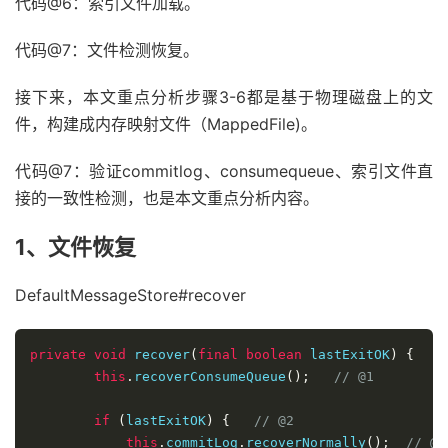
代码@6：索引文件加载。
代码@7：文件检测恢复。
接下来，本文重点分析步骤3-6都是基于物理磁盘上的文
件，构建成内存映射文件（MappedFile)。
代码@7：验证commitlog、consumequeue、索引文件直
接的一致性检测，也是本文重点分析内容。
1、文件恢复
DefaultMessageStore#recover
private
void
 recover
(
final
boolean
 lastExitOK
)
{
this
.
recoverConsumeQueue
();
// @1
if
(
lastExitOK
)
{
// @2
this
.
commitLog
.
recoverNormally
();
// @2