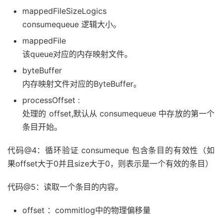
mappedFileSizeLogics
                        log
.
info
(
"recover last consu
+
 mappedFile
.
getFileName
consumequeue 逻辑大小。
break
;
mappedFile
}
else
{
该queue对应的内存映射文件。
                        mappedFile 
=
 mappedFiles
.
get
                        byteBuffer 
=
 mappedFile
.
slic
byteBuffer
                        processOffset 
=
 mappedFile
.
g
内存映射文件对应的ByteBuffer。
                        mappedFileOffset 
=
0
;
                        log
processOffset :
.
info
(
"recover next consu
}
处理的 offset,默认从 consumequeue 中存放的第一个
}
else
{
条目开始。
                    log
.
info
(
"recover current consum
+
(
processOffset 
+
 mappedFil
代码@4：循环验证 consumeque 包含条目的有效性（如
break
;
果offset大于0并且size大于0，则表示是一个有效的条目）
}
}
代码@5：读取一个条目的内容。
            processOffset 
+=
 mappedFileOffset
;
this
.
mappedFileQueue
.
setFlushedWhere
(
pro
offset ：commitlog中的物理偏移量
this
.
mappedFileQueue
.
setCommittedWhere
(
p