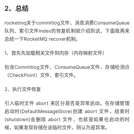
}
2、总结
}
}
rocketmq关于commitlog文件、消息消费ConsumeQueue
            processOffset 
+=
 mappedFileOffset
;
队列、索引文件Index的恢复机制就介绍到这，下面我再来
this
.
mappedFileQueue
.
setFlushedWhere
(
pro
总结一下RocketMQ recover机制。
this
.
mappedFileQueue
.
setCommittedWhere
(
p
this
.
mappedFileQueue
.
truncateDirtyFiles
(
1、首先先加载相关文件到内存（内存映射文件）
// Clear ConsumeQueue redundant data
包含Commitlog文件、ConsumeQueue文件、存储检测点
this
.
defaultMessageStore
.
truncateDirtyLo
}
（CheckPoint）文件、索引文件。
// Commitlog case files are deleted
else
{
2、执行文件恢复
this
.
mappedFileQueue
.
setFlushedWhere
(
0
);
this
.
mappedFileQueue
.
setCommittedWhere
(
0
引入临时文件 abort 来区分是否是异常启动。在存储管理
this
.
defaultMessageStore
.
destroyLogics
()
启动时(DefaultMessageStore)创建 abort 文件，结束时
}
(shutdown)会删除 abort 文件，也就是如果在启动的时
候，如果发现存储在该临时文件，则认为是异常。