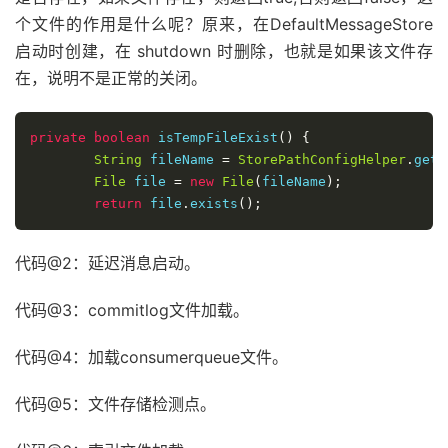
            log
.
error
(
"load exception"
,
 e
);
个文件的作用是什么呢？原来，在DefaultMessageStore
            result 
=
false
;
启动时创建，在 shutdown 时删除，也就是如果该文件存
}
在，说明不是正常的关闭。
if
(!
result
)
{
this
.
allocateMappedFileService
.
shutdown
(
private
boolean
 isTempFileExist
()
{
}
String
 fileName 
=
StorePathConfigHelper
.
getA
File
 file 
=
new
File
(
fileName
);
return
 result
;
return
 file
.
exists
();
代码@2：延迟消息启动。
代码@3：commitlog文件加载。
代码@4：加载consumerqueue文件。
代码@5：文件存储检测点。