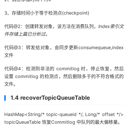
else
if
(
size 
==
-
1
)
{
                    log
.
info
(
"recover physics file e
3、存储时间小于等于检测点(checkpoint)
break
;
}
代码@2：创建转发对象，该方法在消费队列，
Index索引文
// Come the end of the file, switch 
件存储上篇已分析过。
// Since the return 0 representative
// not be included in truncate offse
代码@3：转发给对象，会同步更新consumequeue,index
else
if
(
size 
==
0
)
{
                    index
++;
文件
if
(
index 
>=
 mappedFiles
.
size
())
// The current branch under 
代码@4：检测到非法的 commitlog 时，停止恢复，然后
// not happen
设置 commitlog 的检测点，然后删除多于的不符合格式的
                        log
.
info
(
"recover physics fi
文件。
break
;
}
else
{
1.4 recoverTopicQueueTable
                        mappedFile 
=
 mappedFiles
.
get
                        byteBuffer 
=
 mappedFile
.
slic
                        processOffset 
=
 mappedFile
.
g
HashMap<String/* topic-queueid */, Long/* offset */>
                        mappedFileOffset 
=
0
;
topicQueueTable 恢复Commitlog 中队列的最大偏移量。
                        log
.
info
(
"recover next physi