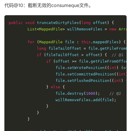
代码@10：截断无效的consumeque文件。
public
void
 truncateDirtyFiles
(
long
 offset
)
{
List
<
MappedFile
>
 willRemoveFiles 
=
new
Array
for
(
MappedFile
 file 
:
this
.
mappedFiles
)
{
long
 fileTailOffset 
=
 file
.
getFileFromOf
if
(
fileTailOffset 
>
 offset
)
{
// @1
if
(
offset 
>=
 file
.
getFileFromOffset
                    file
.
setWrotePosition
((
int
)
(
off
                    file
.
setCommittedPosition
((
int
)
                    file
.
setFlushedPosition
((
int
)
(
o
}
else
{
                    file
.
destroy
(
1000
);
// @2
                    willRemoveFiles
.
add
(
file
);
}
}
}