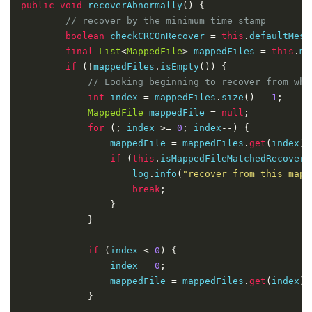
public
void
 recoverAbnormally
()
{
// recover by the minimum time stamp
boolean
 checkCRCOnRecover 
=
this
.
defaultMess
final
List
<
MappedFile
>
 mappedFiles 
=
this
.
ma
if
(!
mappedFiles
.
isEmpty
())
{
// Looking beginning to recover from whi
int
 index 
=
 mappedFiles
.
size
()
-
1
;
MappedFile
 mappedFile 
=
null
;
for
(;
 index 
>=
0
;
 index
--)
{
                mappedFile 
=
 mappedFiles
.
get
(
index
);
if
(
this
.
isMappedFileMatchedRecover
(
                    log
.
info
(
"recover from this mape
break
;
}
}
if
(
index 
<
0
)
{
                index 
=
0
;
                mappedFile 
=
 mappedFiles
.
get
(
index
);
}