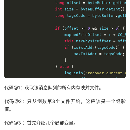
long
 offset 
=
 byteBuffer
.
getLong
int
 size 
=
 byteBuffer
.
getInt
();
long
 tagsCode 
=
 byteBuffer
.
getLo
if
(
offset 
>=
0
&&
 size 
>
0
)
{
                        mappedFileOffset 
=
 i 
+
 CQ_ST
this
.
maxPhysicOffset 
=
 offse
if
(
isExtAddr
(
tagsCode
))
{
                            maxExtAddr 
=
 tagsCode
;
}
}
else
{
                        log
.
info
(
"recover current co
+
 offset 
+
" "
+
 size 
+
break
;
代码@1：获取该消息队列的所有内存映射文件。
}
}
// @4 end
代码@2：只从倒数第3个文件开始，这应该是一个经验
值。
if
(
mappedFileOffset 
==
 mappedFileSi
                    index
++;
代码@3 ：首先介绍几个局部变量。
if
(
index 
>=
 mappedFiles
.
size
())