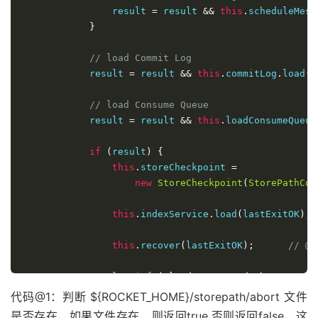
                result 
=
 result 
&&
this
.
scheduleMess
}
// load Commit Log
            result 
=
 result 
&&
this
.
commitLog
.
load
()
// load Consume Queue
            result 
=
 result 
&&
this
.
loadConsumeQueue
if
(
result
)
{
this
.
storeCheckpoint 
=
new
StoreCheckpoint
(
StorePathCon
this
.
indexService
.
load
(
lastExitOK
);
this
.
recover
(
lastExitOK
);
// @7
                log
.
info
(
"load over, and the max phy
}
代码@1：判断 ${ROCKET_HOME}/storepath/abort 文件
}
catch
(
Exception
 e
)
{
是否存在，如果文件存在，则返回true,否则返回false，这