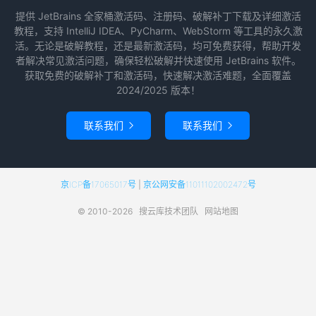
提供 JetBrains 全家桶激活码、注册码、破解补丁下载及详细激活
教程，支持 IntelliJ IDEA、PyCharm、WebStorm 等工具的永久激
活。无论是破解教程，还是最新激活码，均可免费获得，帮助开发
者解决常见激活问题，确保轻松破解并快速使用 JetBrains 软件。
获取免费的破解补丁和激活码，快速解决激活难题，全面覆盖
2024/2025 版本！
联系我们
联系我们


京ICP备17065017号
|
京公网安备11011102002472号
© 2010-2026
搜云库技术团队
网站地图