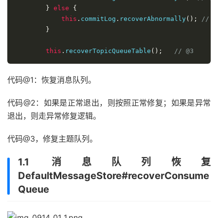
}
else
{
this
.
commitLog
.
recoverAbnormally
();
// @
}
this
.
recoverTopicQueueTable
();
// @3
代码@1：恢复消息队列。
代码@2：如果是正常退出，则按照正常修复；如果是异常
退出，则走异常修复逻辑。
代码@3，修复主题队列。
1.1 消息队列恢复
DefaultMessageStore#recoverConsume
Queue