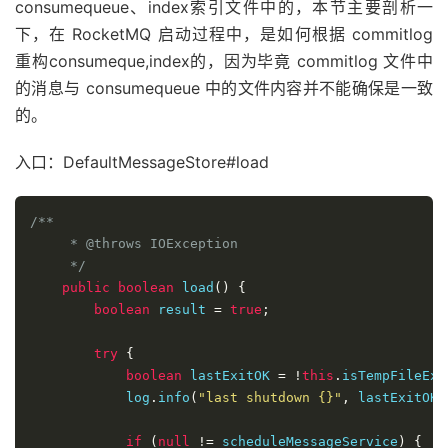
consumequeue、index索引文件中的，本节主要剖析一
下，在 RocketMQ 启动过程中，是如何根据 commitlog
重构consumeque,index的，因为毕竟 commitlog 文件中
的消息与 consumequeue 中的文件内容并不能确保是一致
的。
入口：DefaultMessageStore#load
/**

     * @throws IOException

     */
public
boolean
 load
()
{
boolean
 result 
=
true
;
try
{
boolean
 lastExitOK 
=
!
this
.
isTempFileExi
            log
.
info
(
"last shutdown {}"
,
 lastExitOK 
if
(
null
!=
 scheduleMessageService
)
{