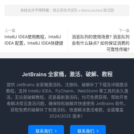
未经允许不得转载：
搜云库技术团队
»
Memcached 面试题
上一篇
下一篇
IntelliJ IDEA使用教程，IntelliJ
消息队列的使用场景? 消息队列
IDEA 配置，IntelliJ IDEA快捷键
会有什么缺点? 如何保证消费的
可靠性传输?
JetBrains 全家桶，激活、破解、教程
提供 JetBrains 全家桶激活码、注册码、破解补丁下载及详细激活
教程，支持 IntelliJ IDEA、PyCharm、WebStorm 等工具的永久激
活。无论是破解教程，还是最新激活码，均可免费获得，帮助开发
者解决常见激活问题，确保轻松破解并快速使用 JetBrains 软件。
获取免费的破解补丁和激活码，快速解决激活难题，全面覆盖
2024/2025 版本！
联系我们
联系我们

