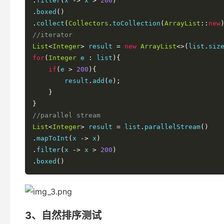
.
filter
(
x 
->
 x 
>
200
)
.
boxed
()
.
collect
(
Collectors
.
toCollection
(
ArrayList
::
new
//iterator
List
<
Integer
>
 result 
=
new
ArrayList
<>(
list
.
siz
for
(
Integer
 e 
:
 list
){
if
(
e 
>
200
){
        result
.
add
(
e
);
}
}
//parallel stream
List
<
Integer
>
 result 
=
 list
.
parallelStream
()
.
mapToInt
(
x 
->
 x
)
.
filter
(
x 
->
 x 
>
200
)
.
boxed
()
3、自然排序测试