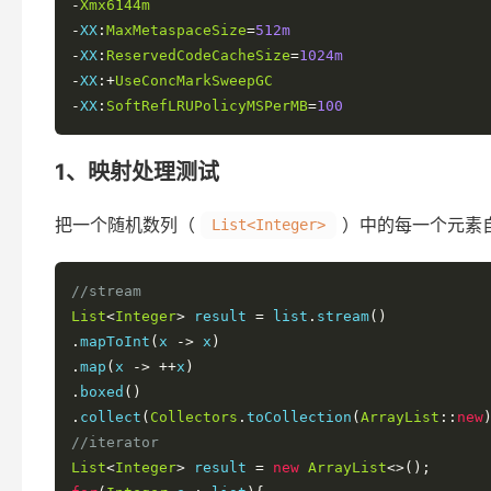
-
Xmx6144m
-
XX
:
MaxMetaspaceSize
=
512m
-
XX
:
ReservedCodeCacheSize
=
1024m
-
XX
:+
UseConcMarkSweepGC
-
XX
:
SoftRefLRUPolicyMSPerMB
=
100
1、映射处理测试
把一个随机数列（
）中的每一个元素
List<Integer>
//stream
List
<
Integer
>
 result 
=
 list
.
stream
()
.
mapToInt
(
x 
->
 x
)
.
map
(
x 
->
++
x
)
.
boxed
()
.
collect
(
Collectors
.
toCollection
(
ArrayList
::
new
//iterator
List
<
Integer
>
 result 
=
new
ArrayList
<>();