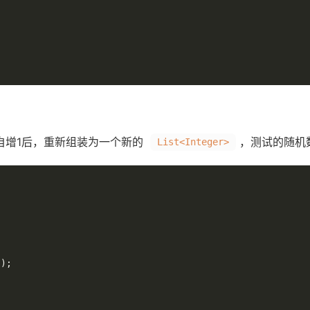
自增1后，重新组装为一个新的
，测试的随机数列
List<Integer>
));