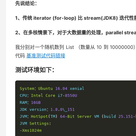
先说结论：
1、传统 iterator (for-loop) 比 stream(JD
2、在多核情景下，对于大数据量的处理，parallel strea
我分别对一个随机数列 List （数量从 10 到 10000
代码
基准测试代码链接
测试环境如下：
System
：
Ubuntu
16.04
 xenial

CPU
：
Intel
Core
 i7
-
8550U
RAM
：
16GB
JDK version
：
1.8
.
0
\_
151
JVM
：
HotSpot
(
TM
)
64
-
Bit
Server
 VM 
(
build 
25.151
-
JVM 
Settings
:
-
Xms1024m