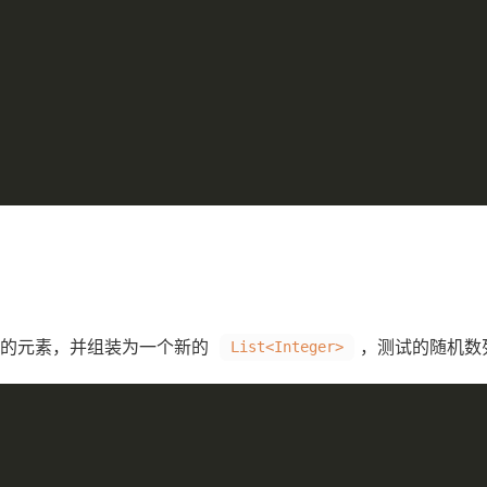
0 的元素，并组装为一个新的
，测试的随机数列容
List<Integer>