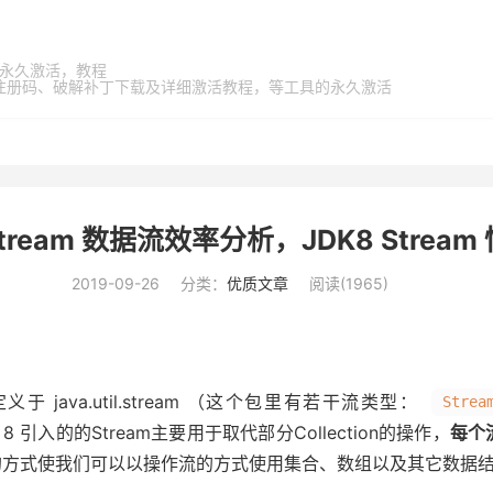
家桶，永久激活，教程
激活码、注册码、破解补丁下载及详细激活教程，等工具的永久激活
Stream 数据流效率分析，JDK8 Strea
2019-09-26
分类：
优质文章
阅读(
1965
)
义于 java.util.stream （这个包里有若干流类型：
Strea
Java 8 引入的的Stream主要用于取代部分Collection的操作，
每个
的方式使我们可以以操作流的方式使用集合、数组以及其它数据