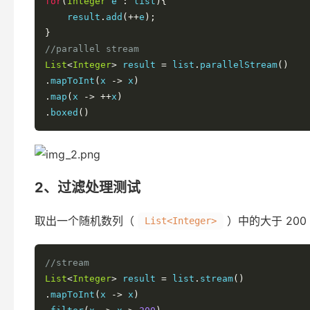
for
(
Integer
 e 
:
 list
){
    result
.
add
(++
e
);
}
//parallel stream
List
<
Integer
>
 result 
=
 list
.
parallelStream
()
.
mapToInt
(
x 
->
 x
)
.
map
(
x 
->
++
x
)
.
boxed
()
2、过滤处理测试
取出一个随机数列（
）中的大于 20
List<Integer>
//stream
List
<
Integer
>
 result 
=
 list
.
stream
()
.
mapToInt
(
x 
->
 x
)