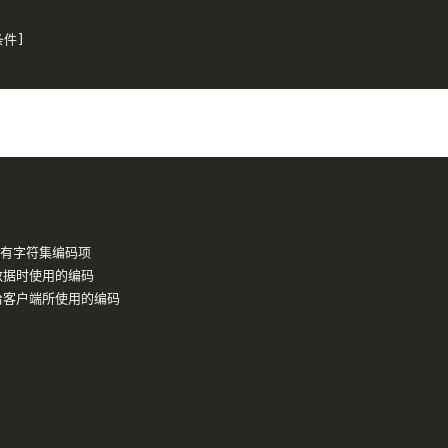
条件]
段
在该字段名后面
第一个
索引
索引
支持对字段属性进行修改，不能修改字段名(所有原有属性也需写上)
有字符集编码项
性
--
支持对字段名修改
数据时使用的编码
键前需删除其
AUTO_INCREMENT
属性)
给客户端所使用的编码