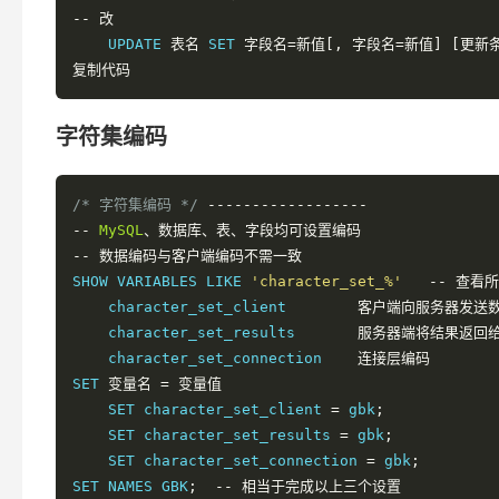
--
修改表的字段机构（
13.1
.
2
\. ALTER TABLE
语法）
--
改
        ALTER TABLE 
表名
操作名
    UPDATE 
表名
 SET 
字段名=新值[,
字段名=新值]
[更新
--
操作名
复制代码
            ADD
[
 COLUMN
]
字段定义
--
增加字
                AFTER 
字段名
--
表示增加
                FIRST               
--
表示增加在
字符集编码
            ADD PRIMARY KEY
(字段名)
--
创建主键
            ADD UNIQUE 
[索引名]
(字段名)--
创建唯一
/* 字符集编码 */
------------------
            ADD INDEX 
[索引名]
(字段名)
--
创建普通
--
MySQL
、数据库、表、字段均可设置编码
            DROP
[
 COLUMN
]
字段名
--
删除字段
--
数据编码与客户端编码不需一致
            MODIFY
[
 COLUMN
]
字段名
字段属性
--
SHOW VARIABLES LIKE 
'character_set_%'
--
查看所
            CHANGE
[
 COLUMN
]
原字段名
新字段名
字段属
    character_set_client        
客户端向服务器发送
            DROP PRIMARY KEY    
--
删除主键(删除主
    character_set_results       
服务器端将结果返回
            DROP INDEX 
索引名
--
删除索引
    character_set_connection    
连接层编码
            DROP FOREIGN KEY 
外键
--
删除外键
SET 
变量名
=
变量值
--
删除表
    SET character_set_client 
=
 gbk
;
    DROP TABLE
[
 IF EXISTS
]
表名
...
    SET character_set_results 
=
 gbk
;
--
清空表数据
    SET character_set_connection 
=
 gbk
;
    TRUNCATE 
[
TABLE
]
表名
SET NAMES GBK
;
--
相当于完成以上三个设置
--
复制表结构