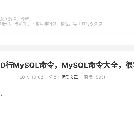
家桶，永久激活，教程
激活码、注册码、破解补丁下载及详细激活教程，等工具的永久激活
00行MySQL命令，MySQL命令大全，
2019-10-02
分类：
优质文章
阅读(
1593
)
看。