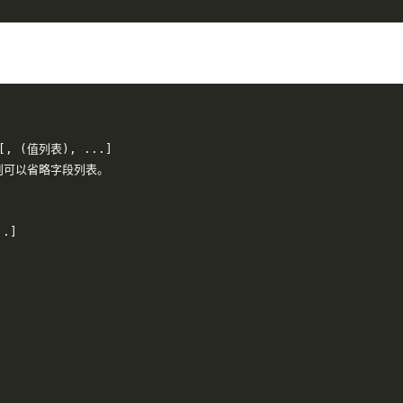
[,
(值列表),
...]
则可以省略字段列表。
W COLUMNS FROM 
表名
[
LIKE 
'PATTERN'
]
tern'
]
..]
动到另一个数据库）