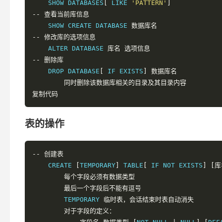
    SHOW DATABASES
[
 LIKE 
'PATTERN'
]
--
查看当前库信息
    SHOW CREATE DATABASE 
数据库名
--
修改库的选项信息
    ALTER DATABASE 
库名
选项信息
--
删除库
    DROP DATABASE
[
 IF EXISTS
]
数据库名
同时删除该数据库相关的目录及其目录内容
复制代码
表的操作
--
创建表
    CREATE 
[
TEMPORARY
]
 TABLE
[
 IF NOT EXISTS
]
[库
每个字段必须有数据类型
最后一个字段后不能有逗号
        TEMPORARY 
临时表，会话结束时表自动消失
对于字段的定义：