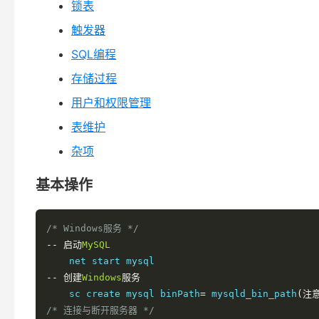
锁表
触发器
SQL编程
存储过程
用户和权限管理
表维护
杂项
基本操作
/* Windows服务 */
--
启动
MySQL
--
创建
Windows
服务
    sc create mysql binPath
=
 mysqld_bin_path
(注
/* 连接与断开服务器 */