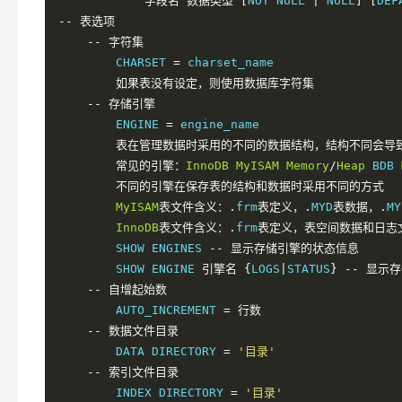
字段名
数据类型
[
NOT NULL 
|
 NULL
]
[
DEF
--
表选项
--
字符集
        CHARSET 
=
 charset_name

如果表没有设定，则使用数据库字符集
--
存储引擎
        ENGINE 
=
 engine_name

表在管理数据时采用的不同的数据结构，结构不同会导
常见的引擎：
InnoDB
MyISAM
Memory
/
Heap
 BDB 
不同的引擎在保存表的结构和数据时采用不同的方式
MyISAM
表文件含义：.
frm
表定义，.
MYD
表数据，.
MY
InnoDB
表文件含义：.
frm
表定义，表空间数据和日志
        SHOW ENGINES 
--
显示存储引擎的状态信息
        SHOW ENGINE 
引擎名
{
LOGS
|
STATUS
}
--
显示存
--
自增起始数
        AUTO_INCREMENT 
=
行数
--
数据文件目录
        DATA DIRECTORY 
=
'目录'
--
索引文件目录
        INDEX DIRECTORY 
=
'目录'