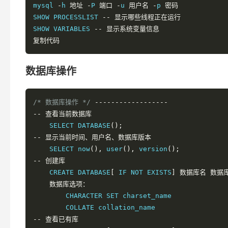
mysql 
-
h 
地址
-
P 
端口
-
u 
用户名
-
p 
密码
SHOW PROCESSLIST 
--
显示哪些线程正在运行
SHOW VARIABLES 
--
显示系统变量信息
复制代码
数据库操作
/* 数据库操作 */
------------------
--
查看当前数据库
    SELECT DATABASE
();
--
显示当前时间、用户名、数据库版本
    SELECT now
(),
 user
(),
 version
();
--
创建库
    CREATE DATABASE
[
 IF NOT EXISTS
]
数据库名
数据
数据库选项：
        CHARACTER SET charset_name

--
查看已有库