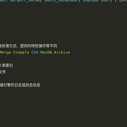
AULT default_value
]
[
AUTO_INCREMENT
]
[
UNIQUE 
[
KEY
]
|
[
PR
致处理方式、提供的特性操作等不同
Merge
Example
 CSV 
MaxDB
Archive
I
表索引
文件
储引擎的日志或状态信息