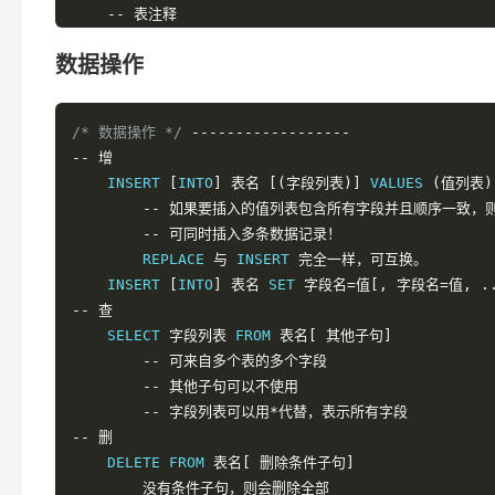
--
表注释
        COMMENT 
=
'string'
数据操作
--
分区选项
        PARTITION BY 
...
(详细见手册)
--
查看所有表
/* 数据操作 */
------------------
    SHOW TABLES
[
 LIKE 
'pattern'
]
--
增
    SHOW TABLES FROM  
库名
    INSERT 
[
INTO
]
表名
[(字段列表)]
 VALUES 
(值列表)
--
查看表机构
--
如果要插入的值列表包含所有字段并且顺序一致，
    SHOW CREATE TABLE 
表名
（信息更详细）
--
可同时插入多条数据记录！
    DESC 
表名
/
 DESCRIBE 
表名
/
 EXPLAIN 
表名
/
 SHO
        REPLACE 
与
 INSERT 
完全一样，可互换。
    SHOW TABLE STATUS 
[
FROM db_name
]
[
LIKE 
'pat
    INSERT 
[
INTO
]
表名
 SET 
字段名=值[,
字段名=值,
.
--
修改表
--
查
--
修改表本身的选项
    SELECT 
字段列表
 FROM 
表名[
其他子句]
        ALTER TABLE 
表名
表的选项
--
可来自多个表的多个字段
        eg
:
 ALTER TABLE 
表名
 ENGINE
=
MYISAM
;
--
其他子句可以不使用
--
对表进行重命名
--
字段列表可以用*代替，表示所有字段
        RENAME TABLE 
原表名
 TO 
新表名
--
删
        RENAME TABLE 
原表名
 TO 
库名.表名
（可将表移
    DELETE FROM 
表名[
删除条件子句]
--
 RENAME
可以交换两个表名
没有条件子句，则会删除全部