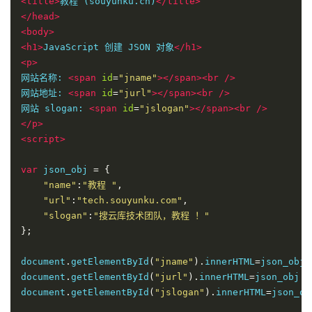
<title>
教程 (souyunku.cn)
</title>
</head>
<body>
<h1>
JavaScript 创建 JSON 对象
</h1>
<p>
网站名称: 
<span
id
=
"jname"
></span><br
/>
网站地址: 
<span
id
=
"jurl"
></span><br
/>
网站 slogan: 
<span
id
=
"jslogan"
></span><br
/>
</p>
<script>
var
 json_obj 
=
{
"name"
:
"教程 "
,
"url"
:
"tech.souyunku.com"
,
"slogan"
:
"搜云库技术团队，教程 ！"
};
document
.
getElementById
(
"jname"
).
innerHTML
=
json_obj
.
document
.
getElementById
(
"jurl"
).
innerHTML
=
json_obj
.
u
document
.
getElementById
(
"jslogan"
).
innerHTML
=
json_ob