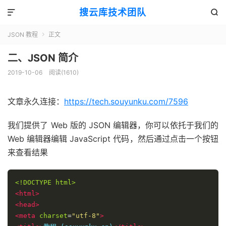
搜云库技术团队


JSON 教程
正文

二、JSON 简介
2019-10-06
阅读(
1610
)
文章永久连接：
https://tech.souyunku.com/7596
我们提供了 Web 版的 JSON 编辑器，你可以依托于我们的
Web 编辑器编辑 JavaScript 代码，然后通过点击一个按钮
来查看结果
<!DOCTYPE html>
<html>
<head>
<meta
charset
=
"utf-8"
>