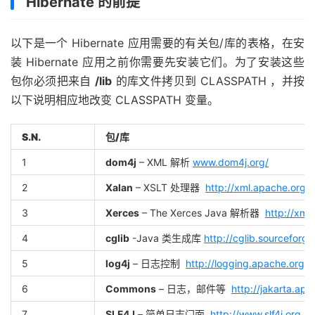
Hibernate 的前提
以下是一个 Hibernate 应用需要的有关包/库的表格，在安
装 Hibernate 应用之前你需要先安装它们。为了安装这些
包你必须把来自
/lib
的库文件拷贝到 CLASSPATH ，并按
以下说明相应地改变 CLASSPATH 变量。
S.N.
包/库
1
dom4j
– XML 解析
www.dom4j.org/
2
Xalan
– XSLT 处理器
http://xml.apache.org/x
3
Xerces
– The Xerces Java 解析器
http://xml
4
cglib
-Java 类生成库
http://cglib.sourceforge
5
log4j
– 日志控制
http://logging.apache.org/l
6
Commons
– 日志，邮件等
http://jakarta.a
7
SLF4J
– 简单日志门面
http://www.slf4j.org