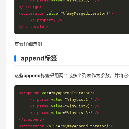
<s:param
value
=
"%{myList3}"
/>
</s:merge>
<s:iterator
value
=
"%{#myMergedIterator}"
>
<s:property
/>
</s:iterator>
查看详细示例
append标签
这些
append
标签采用两个或多个列表作为参数，并将它
<s:append
var
=
"myAppendIterator"
>
<s:param
value
=
"%{myList1}"
/>
<s:param
value
=
"%{myList2}"
/>
<s:param
value
=
"%{myList3}"
/>
</s:append>
<s:iterator
value
=
"%{#myAppendIterator}"
>