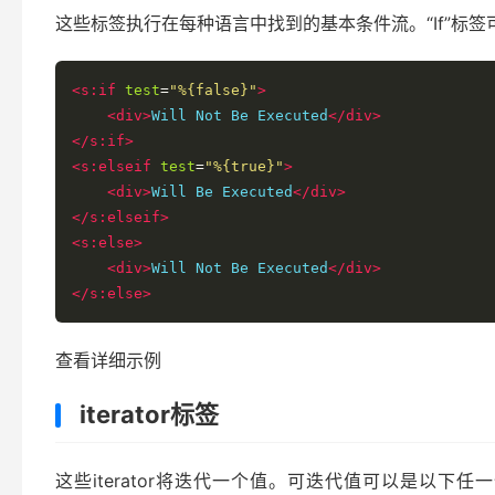
这些标签执行在每种语言中找到的基本条件流。“If”标签可以
<s:if
test
=
"%{false}"
>
<div>
Will Not Be Executed
</div>
</s:if>
<s:elseif
test
=
"%{true}"
>
<div>
Will Be Executed
</div>
</s:elseif>
<s:else>
<div>
Will Not Be Executed
</div>
</s:else>
查看详细示例
iterator标签
这些iterator将迭代一个值。可迭代值可以是以下任一值：java.u