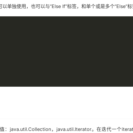
单独使用，也可以与“Else If”标签，和单个或是多个“Else
til.Collection，java.util.Iterator。在迭代一个it