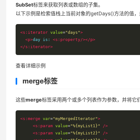
SubSet
标签来获取列表或数组的子集。
以下示例是检索值栈上当前对象的getDays()方法的值
<s:iterator
value
=
"days"
>
<p>
day is: 
<s:property/></p>
</s:iterator>
查看详细示例
merge标签
这些
merge
标签采用两个或多个列表作为参数，并将它
<s:merge
var
=
"myMergedIterator"
>
<s:param
value
=
"%{myList1}"
/>
<s:param
value
=
"%{myList2}"
/>