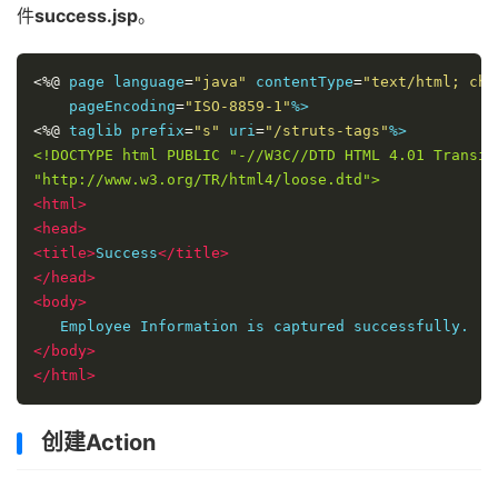
件
success.jsp
。
<%@
 page language
=
"java"
 contentType
=
"text/html; cha
    pageEncoding
=
"ISO-8859-1"
<%@
 taglib prefix
=
"s"
 uri
=
"/struts-tags"
<!DOCTYPE html PUBLIC "-//W3C//DTD HTML 4.01 Transiti
"http://www.w3.org/TR/html4/loose.dtd">
<html>
<head>
<title>
Success
</title>
</head>
<body>
</body>
</html>
创建Action