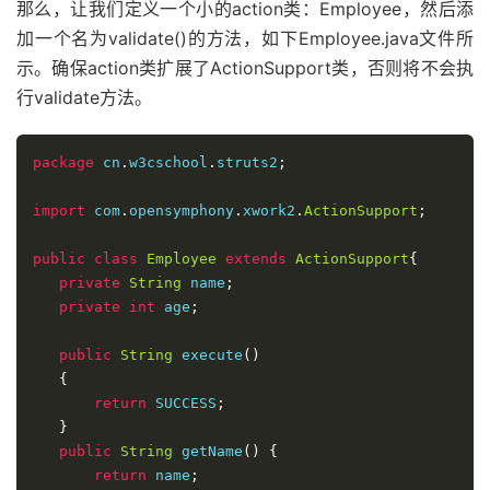
那么，让我们定义一个小的action类：Employee，然后添
加一个名为validate()的方法，如下Employee.java文件所
示。确保action类扩展了ActionSupport类，否则将不会执
行validate方法。
package
 cn
.
w3cschool
.
struts2
;
import
 com
.
opensymphony
.
xwork2
.
ActionSupport
;
public
class
Employee
extends
ActionSupport
{
private
String
 name
;
private
int
 age
;
public
String
 execute
()
{
return
 SUCCESS
;
}
public
String
 getName
()
{
return
 name
;