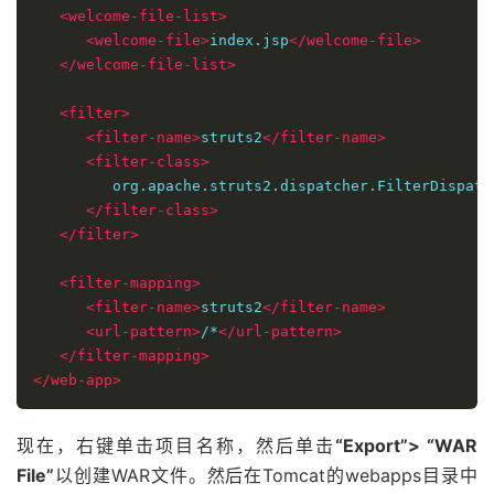
<welcome-file-list>
<welcome-file>
index.jsp
</welcome-file>
</welcome-file-list>
<filter>
<filter-name>
struts2
</filter-name>
<filter-class>
         org.apache.struts2.dispatcher.FilterDispatch
</filter-class>
</filter>
<filter-mapping>
<filter-name>
struts2
</filter-name>
<url-pattern>
/*
</url-pattern>
</filter-mapping>
</web-app>
现在，右键单击项目名称，然后单击
“Export”> “WAR
File”
以创建WAR文件。然后在Tomcat的webapps目录中