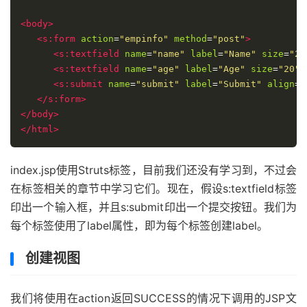
<body>
<s:form
action
=
"empinfo"
method
=
"post"
>
<s:textfield
name
=
"name"
label
=
"Name"
size
=
"20
<s:textfield
name
=
"age"
label
=
"Age"
size
=
"20"
<s:submit
name
=
"submit"
label
=
"Submit"
align
=
"
</s:form>
</body>
</html>
index.jsp使用Struts标签，目前我们还没有学习到，不过会
在标签相关的章节中学习它们。现在，假设s:textfield标签
印出一个输入框，并且s:submit印出一个提交按钮。我们为
每个标签使用了label属性，即为每个标签创建label。
创建视图
我们将使用在action返回SUCCESS的情况下调用的JSP文