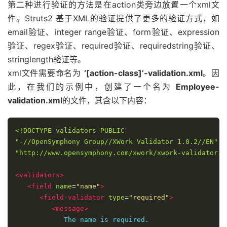
<!DOCTYPE validators PUBLIC 

"-//OpenSymphony Group//XWork Validator 1.0.2//EN"

"http://www.opensymphony.com/xwork/xwork-validator-1
<validators>
<field
name
=
"name"
>
<field-validator
type
=
"required"
>
<message>
            The name is required.

</message>
</field-validator>
</field>
<field
name
=
"age"
>
<field-validator
type
=
"int"
>
<param
name
=
"min"
>
29
</param>
<param
name
=
"max"
>
64
</param>
<message>
            Age must be in between 28 and 65

</message>