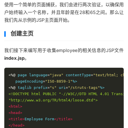
使用一个简单的页面捕获，我们会进行两次验证，以确保用
户始终输入一个名称，并且年龄是在28和65之间。那么让
我们先从示例的JSP主页面开始。
创建主页
我们接下来编写用于收集employee的相关信息的JSP文件
index.jsp
。
<%@
 page language
=
"java"
 contentType
=
"text/html; cha
   pageEncoding
=
"ISO-8859-1"
<%@
 taglib prefix
=
"s"
 uri
=
"/struts-tags"
<!DOCTYPE html PUBLIC "-//W3C//DTD HTML 4.01 Transiti
"http://www.w3.org/TR/html4/loose.dtd">
<html>
<head>
<title>
Employee Form
</title>
</head>