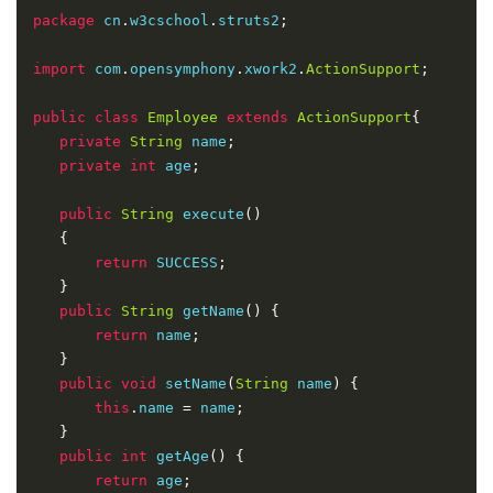
}
public
String
 getName
()
{
return
 name
;
}
public
void
 setName
(
String
 name
)
{
this
.
name 
=
 name
;
}
public
int
 getAge
()
{
return
 age
;
}
public
void
 setAge
(
int
 age
)
{
this
.
age 
=
 age
;
}
}
其余的设置将保持，如同前面的例子一样。现在如果你运行
应用程序，它将产生与我们前面例子相同的结果。
使用xml文件来存储配置的优点是允许验证与应用程序代码