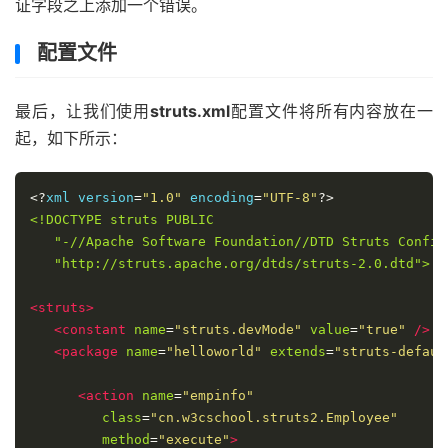
}
证字段之上添加一个错误。
}
}
配置文件
最后，让我们使用
struts.xml
配置文件将所有内容放在一
起，如下所示：
<?
xml version
=
"1.0"
 encoding
=
"UTF-8"
?>
<!DOCTYPE struts PUBLIC

   "-//Apache Software Foundation//DTD Struts Configu
   "http://struts.apache.org/dtds/struts-2.0.dtd">
<struts>
<constant
name
=
"struts.devMode"
value
=
"true"
/>
<package
name
=
"helloworld"
extends
=
"struts-defaul
<action
name
=
"empinfo"
class
=
"cn.w3cschool.struts2.Employee"
method
=
"execute"
>