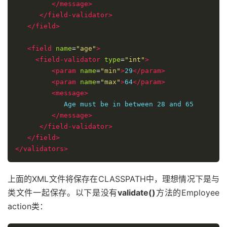
</field-validator>
</field>
</validators>
上面的XML文件将保存在CLASSPATH中，理想情况下是与
类文件一起保存。以下是没有
validate()
方法的Employee
action类：
package
 cn
.
w3cschool
.
struts2
;
import
 com
.
opensymphony
.
xwork2
.
ActionSupport
;
public
class
Employee
extends
ActionSupport
{
private
String
 name
;
private
int
 age
;
public
String
 execute
()
{
return
 SUCCESS
;