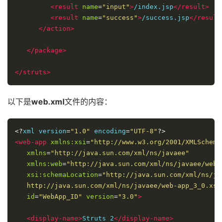
<result
name
=
"input"
>
/index.jsp
</result>
<result
name
=
"success"
>
/success.jsp
</result
</action>
</package>
</struts>
以下是
web.xml
文件的内容：
<?
xml version
=
"1.0"
 encoding
=
"UTF-8"
?>
<web-app
xmlns:xsi
=
"http://www.w3.org/2001/XMLSchema
xmlns
=
"http://java.sun.com/xml/ns/javaee"
xmlns:web
=
"http://java.sun.com/xml/ns/javaee/web-
xsi:schemaLocation
=
"http://java.sun.com/xml/ns/jav
   http://java.sun.com/xml/ns/javaee/web-app_3_0.xsd
id
=
"WebApp_ID"
version
=
"3.0"
>
<display-name>
Struts 2
</display-name>