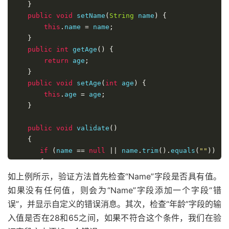
}
public
void
 setName
(
String
 name
)
{
this
.
name 
=
 name
;
}
public
int
 getAge
()
{
return
 age
;
}
public
void
 setAge
(
int
 age
)
{
this
.
age 
=
 age
;
}
public
void
 validate
()
{
if
(
name 
==
null
||
 name
.
trim
().
equals
(
""
))
{
         addFieldError
(
"name"
,
"The name is required"
如上例所示，验证方法首先检查“Name”字段是否具有值。
}
如果没有任何值，则会为“Name”字段添加一个字段“错
if
(
age 
<
28
||
 age 
>
65
)
误”，并显示自定义的错误消息。其次，检查“年龄”字段的输
{
入值是否在28和65之间，如果不符合这个条件，我们在验
         addFieldError
(
"age"
,
"Age must be in between