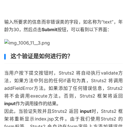
当用户按下提交按钮时，Struts2 将自动执行validate方
法，如果方法中列出的任何if语句为真，Struts2 将调用
addFieldError方法。如果添加了任何错误信息，Struts2
将不会调用execute方法。否则，Struts2 框架将返回
input
作为调用操作的结果。
因此，当验证失败并且Struts2 返回
input
时，Struts2 框
架将重新显示index.jsp文件。由于我们使用Struts2 的
form标签，Struts2 会自动在form字段上方添加错误信
息。
这些错误信息是我们在addFieldError方法调用中指定的信
息。addFieldError方法接受两个参数，第一个是出错时应
用的
form
字段名称，第二个是在form字段上方显示的错误
信息。
addFieldError
(
"name"
,
"The name is required"
);