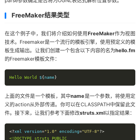
parse参数确定是否将为OGNL表达式解析位置参数。
FreeMaker结果类型
在这个例子中，我们将介绍如何使用
FreeMaker
作为视图
技术。Freemaker是一个流行的模板引擎，使用预定义的模
板生成输出。让我们创建一个包含以下内容的名为
hello.fm
的Freemaker模板文件：
Hello
World
 $
{
name
}
上面的文件是一个模板，其中
name
是一个参数，将使用定
义的action从外部传递。你可以在CLASSPATH中保留此文
件。接下来，让我们参考下面修改
struts.xml
以指定结果：
<?
xml version
=
"1.0"
 encoding
=
"UTF-8"
?>
<!DOCTYPE struts PUBLIC
