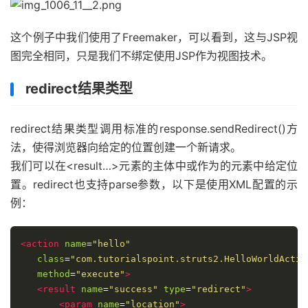
这个例子中我们使用了Freemaker，可以看到，这与JSP视
图完全相同，只是我们不绑定使用JSP作为视图技术。
redirect结果类型
redirect结果类型调用标准的response.sendRedirect()方
法，使得浏览器向给定的位置创建一个新请求。
我们可以在<result…>元素的主体中或作为
的元素中给定位
置。redirect也支持parse参数，以下是使用XML配置的示
例：
<action
name
=
"hello"
class
=
"com.tutorialspoint.struts2.HelloWorldActio
method
=
"execute"
>
<result
name
=
"success"
type
=
"redirect"
>
<param
name
=
"location"
>