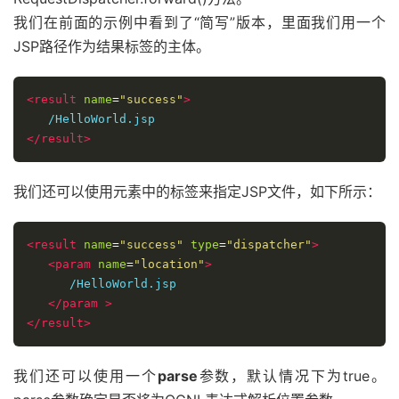
我们在前面的示例中看到了“简写”版本，里面我们用一个
JSP路径作为结果标签的主体。
<result
name
=
"success"
>
</result>
我们还可以使用
元素中的
标签来指定JSP文件，如下所示：
<result
name
=
"success"
type
=
"dispatcher"
>
<param
name
=
"location"
>
      /HelloWorld.jsp

</param
>
</result>
我们还可以使用一个
parse
参数，默认情况下为true。