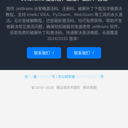
提供 JetBrains 全家桶激活码、注册码、破解补丁下载及详细激活
教程，支持 IntelliJ IDEA、PyCharm、WebStorm 等工具的永久激
活。无论是破解教程，还是最新激活码，均可免费获得，帮助开发
者解决常见激活问题，确保轻松破解并快速使用 JetBrains 软件。
获取免费的破解补丁和激活码，快速解决激活难题，全面覆盖
2024/2025 版本！
联系我们
联系我们


京ICP备17065017号
|
京公网安备11011102002472号
© 2010-2026
搜云库技术团队
网站地图