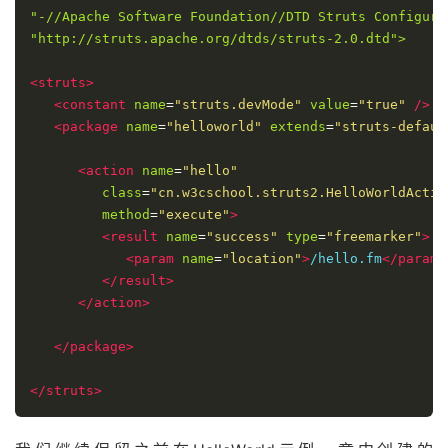
"-//Apache Software Foundation//DTD Struts Configurat
"http://struts.apache.org/dtds/struts-2.0.dtd">
<struts>
<constant
name
=
"struts.devMode"
value
=
"true"
/>
<package
name
=
"helloworld"
extends
=
"struts-defaul
<action
name
=
"hello"
class
=
"cn.w3cschool.struts2.HelloWorldActio
method
=
"execute"
>
<result
name
=
"success"
type
=
"freemarker"
>
<param
name
=
"location"
>
/hello.fm
</param>
</result>
</action>
</package>
</struts>