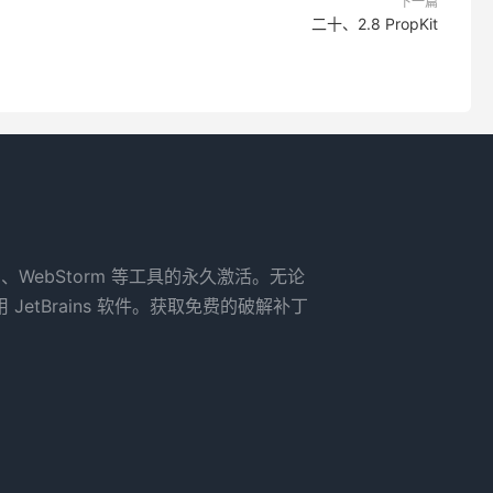
下一篇
二十、2.8 PropKit
rm、WebStorm 等工具的永久激活。无论
tBrains 软件。获取免费的破解补丁