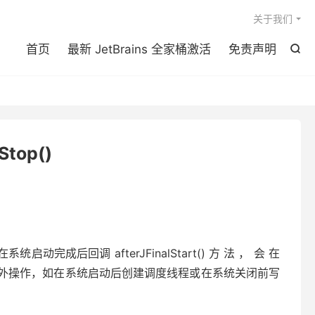

关于我们
首页
最新 JetBrains 全家桶激活
免责声明

Stop()
al 会在系统启动完成后回调 afterJFinalStart() 方 法 ， 会 在
会进行 额外操作，如在系统启动后创建调度线程或在系统关闭前写