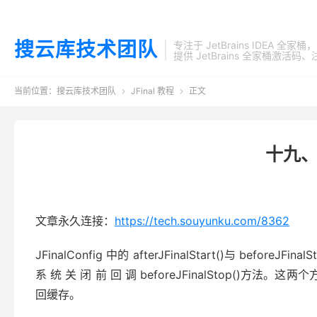
搜云库技术团队
专注于 JetBrains IDEA 全
提供 JetBrains 全家桶
当前位置：
搜云库技术团队
JFinal 教程
正文


十九、2.
文章永久连接：
https://tech.souyunku.com/8362
JFinalConfig 中的 afterJFinalStart()与 before
系 统 关 闭 前 回 调 beforeJFinalSto
回缓存。