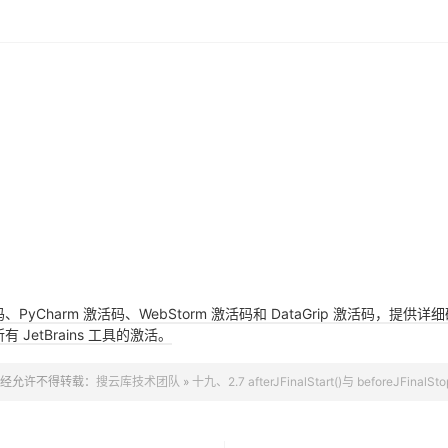
活码、PyCharm 激活码、WebStorm 激活码和 DataGrip 激活码
JetBrains 工具的激活。
经允许不得转载：
搜云库技术团队
»
十九、2.7 afterJFinalStart()与 beforeJFinalSto