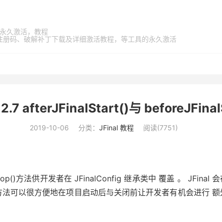
家桶，永久激活，教程
激活码、注册码、破解补丁下载及详细激活教程，等工具的永久激活
7 afterJFinalStart()与 beforeJFinal
2019-10-06
分类：
JFinal 教程
阅读(
7751
)
JFinalStop()方法供开发者在 JFinalConfig 继承类中 覆盖 。 JFin
p()方法。这两个方法可以很方便地在项目启动后与关闭前让开发者有机