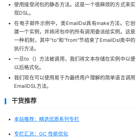
使用接受闭包的静态方法。这是一个很麻烦的方式来实
from
"Barack Obama"
现DSL。
   body 
"How are things? We are doing well. Take car
}
在电子邮件示例中，类EmailDsl具有make方法。它创
建一个实例，并将闭包中的所有调用委派给实例。这是
一种机制，其中“to”和“from”节结束了EmailDsl类中的
执行方法。
一旦to（）方法被调用，我们将文本存储在实例中以便
以后格式化。
我们现在可以使用易于为最终用户理解的简单语言调用
EmailDSL方法。
干货推荐
本站推荐：精选优质系列专栏
专栏汇总：GC 性能优化