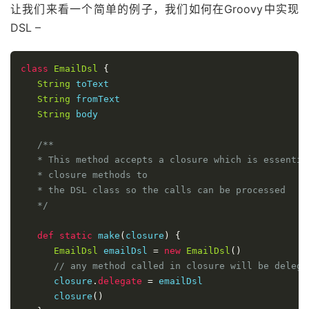
让我们来看一个简单的例子，我们如何在Groovy中实现
DSL –
class
EmailDsl
{
String
 toText 

String
 fromText 

String
 body 

/** 

   * This method accepts a closure which is essentia
   * closure methods to 

   * the DSL class so the calls can be processed 

   */
def
static
 make
(
closure
)
{
EmailDsl
 emailDsl 
=
new
EmailDsl
()
// any method called in closure will be delega
      closure
.
delegate
=
 emailDsl

      closure
()