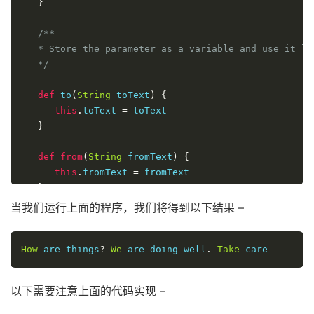
}
/** 

   * Store the parameter as a variable and use it la
   */
def
 to
(
String
 toText
)
{
this
.
toText 
=
 toText 

}
def
from
(
String
 fromText
)
{
this
.
fromText 
=
 fromText 

}
当我们运行上面的程序，我们将得到以下结果 –
def
 body
(
String
 bodyText
)
{
this
.
body 
=
 bodyText 

How
}
 are things
?
We
 are doing well
.
Take
}
以下需要注意上面的代码实现 –
EmailDsl
.
make 
{
   to 
"Nirav Assar"