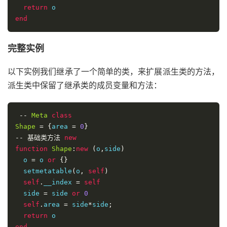
return
end
完整实例
以下实例我们继承了一个简单的类，来扩展派生类的方法，
派生类中保留了继承类的成员变量和方法：
--
Meta
class
Shape
=
{
area 
=
0
}
--
基础类方法
new
function
Shape
:
new
(
o
,
side
)
  o 
=
 o 
or
{}
  setmetatable
(
o
,
self
)
self
.
__index 
=
self
  side 
=
 side 
or
0
self
.
area 
=
 side
*
side
;
return
end