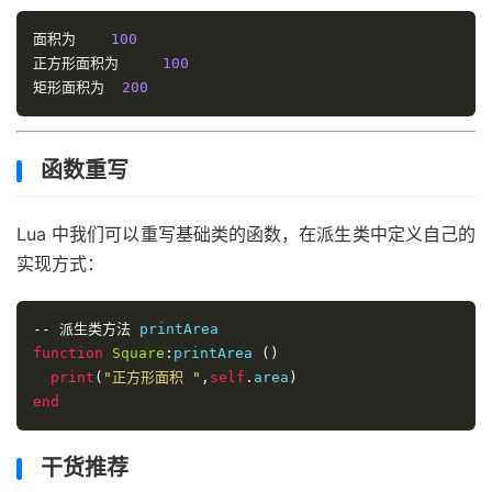
print
(
"正方形面积为 "
,
self
.
area
)
end
面积为
100
正方形面积为
100
--
矩形面积为
创建对象
200
mysquare 
=
Square
:
new
(
nil
,
10
)
mysquare
:
printArea
()
函数重写
Rectangle
=
Shape
:
new
()
--
派生类方法
new
Lua 中我们可以重写基础类的函数，在派生类中定义自己的
function
Rectangle
:
new
(
o
,
length
,
breadth
)
  o 
=
 o 
or
Shape
:
new
(
o
)
实现方式：
  setmetatable
(
o
,
self
)
self
.
__index 
=
self
--
self
派生类方法
.
area 
=
 length 
*
 breadth

function
return
Square
:
printArea 
()
end
print
(
"正方形面积 "
,
self
.
area
)
end
--
派生类方法
function
Rectangle
:
printArea 
()
干货推荐
print
(
"矩形面积为 "
,
self
.
area
)