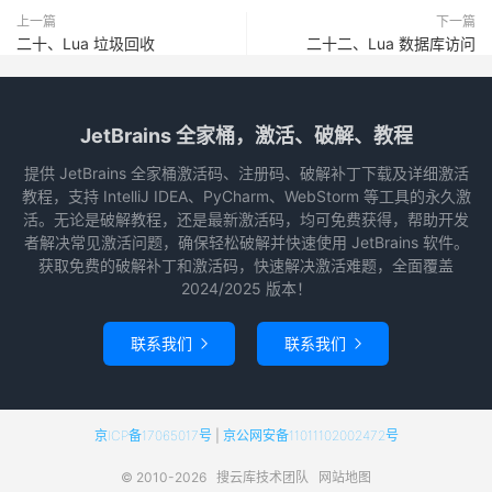
上一篇
下一篇
二十、Lua 垃圾回收
二十二、Lua 数据库访问
JetBrains 全家桶，激活、破解、教程
提供 JetBrains 全家桶激活码、注册码、破解补丁下载及详细激活
教程，支持 IntelliJ IDEA、PyCharm、WebStorm 等工具的永久激
活。无论是破解教程，还是最新激活码，均可免费获得，帮助开发
者解决常见激活问题，确保轻松破解并快速使用 JetBrains 软件。
获取免费的破解补丁和激活码，快速解决激活难题，全面覆盖
2024/2025 版本！
联系我们
联系我们


京ICP备17065017号
|
京公网安备11011102002472号
© 2010-2026
搜云库技术团队
网站地图