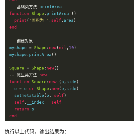
--
基础类方法
function
Shape
:
printArea 
()
print
(
"面积为 "
,
self
.
area
)
end
--
创建对象
myshape 
=
Shape
:
new
(
nil
,
10
)
myshape
:
printArea
()
Square
=
Shape
:
new
()
--
派生类方法
new
function
Square
:
new
(
o
,
side
)
  o 
=
 o 
or
Shape
:
new
(
o
,
side
)
  setmetatable
(
o
,
self
)
self
.
__index 
=
self
return
end
--
派生类方法
执行以上代码，输出结果为：
function
Square
:
printArea 
()