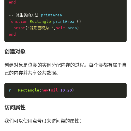
end
--
派生类的方法
function
Rectangle
:
printArea 
()
print
(
"矩形面积为 "
,
self
.
area
)
end
创建对象
创建对象是位类的实例分配内存的过程。每个类都有属于自
己的内存并共享公共数据。
r 
=
Rectangle
:
new
(
nil
,
10
,
20
)
访问属性
我们可以使用点号(.)来访问类的属性：