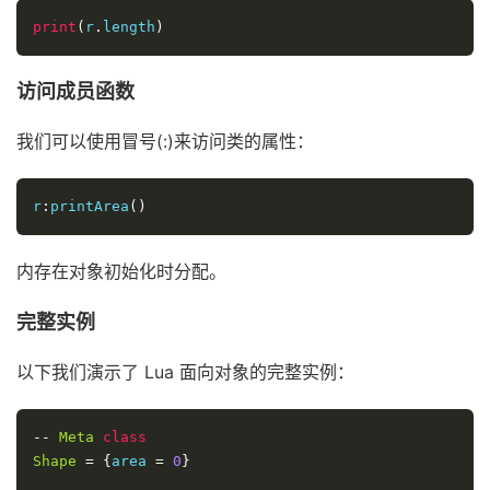
print
(
r
.
length
)
访问成员函数
我们可以使用冒号(:)来访问类的属性：
r
:
printArea
()
内存在对象初始化时分配。
完整实例
以下我们演示了 Lua 面向对象的完整实例：
--
Meta
class
Shape
=
{
area 
=
0
}