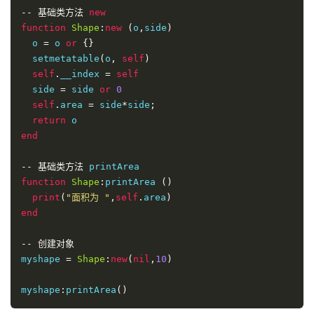
--
基础类方法
new
function
Shape
:
new
(
o
,
side
)
  o 
=
 o 
or
{}
  setmetatable
(
o
,
self
)
self
.
__index 
=
self
  side 
=
 side 
or
0
self
.
area 
=
 side
*
side
;
return
end
--
基础类方法
function
Shape
:
printArea 
()
print
(
"面积为 "
,
self
.
area
)
end
--
创建对象
myshape 
=
Shape
:
new
(
nil
,
10
)
myshape
:
printArea
()