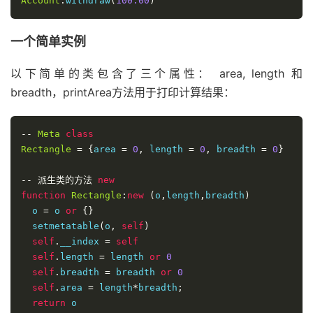
Account
.
withdraw
(
100.00
)
一个简单实例
以下简单的类包含了三个属性： area, length 和
breadth，printArea方法用于打印计算结果：
--
Meta
class
Rectangle
=
{
area 
=
0
,
 length 
=
0
,
 breadth 
=
0
}
--
派生类的方法
new
function
Rectangle
:
new
(
o
,
length
,
breadth
)
  o 
=
 o 
or
{}
  setmetatable
(
o
,
self
)
self
.
__index 
=
self
self
.
length 
=
 length 
or
0
self
.
breadth 
=
 breadth 
or
0
self
.
area 
=
 length
*
breadth
;
return