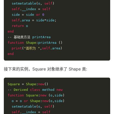
  setmetatable
(
o
,
self
)
self
.
__index 
=
self
  side 
=
 side 
or
0
self
.
area 
=
 side
*
side
;
return
end
--
基础类方法
function
Shape
:
printArea 
()
print
(
"面积为 "
,
self
.
area
)
end
接下来的实例，Square 对象继承了 Shape 类:
Square
=
Shape
:
new
()
--
Derived
class
 method 
new
function
Square
:
new
(
o
,
side
)
  o 
=
 o 
or
Shape
:
new
(
o
,
side
)
  setmetatable
(
o
,
self
)
self
.
__index 
=
self