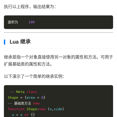
执行以上程序，输出结果为：
面积为
100
Lua 继承
继承是指一个对象直接使用另一对象的属性和方法。可用于
扩展基础类的属性和方法。
以下演示了一个简单的继承实例：
--
Meta
class
Shape
=
{
area 
=
0
}
--
基础类方法
new
function
Shape
:
new
(
o
,
side
)
  o 
=
 o 
or
{}