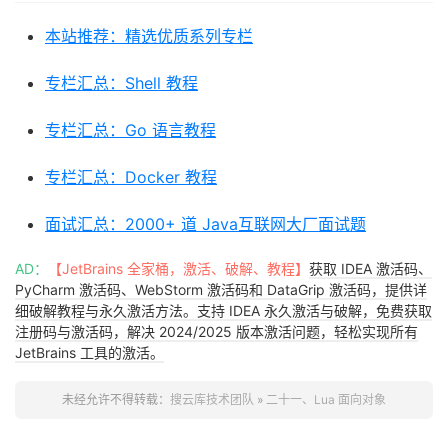
end
本站推荐：精选优质系列专栏
--
创建对象
myrectangle 
=
Rectangle
:
new
(
nil
,
10
,
20
)
专栏汇总：Shell 教程
myrectangle
:
printArea
()
专栏汇总：Go 语言教程
专栏汇总：Docker 教程
面试汇总：2000+ 道 Java互联网大厂面试题
AD：
【JetBrains 全家桶，激活、破解、教程】
获取 IDEA 激活码、
PyCharm 激活码、WebStorm 激活码和 DataGrip 激活码，提供详
细破解教程与永久激活方法。支持 IDEA 永久激活与破解，免费获取
注册码与激活码，解决 2024/2025 版本激活问题，轻松实现所有
JetBrains 工具的激活。
未经允许不得转载：
搜云库技术团队
»
二十一、Lua 面向对象