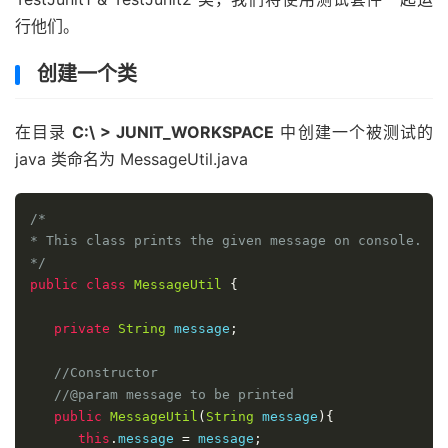
行他们。
创建一个类
在目录
C:\ > JUNIT_WORKSPACE
中创建一个被测试的
java 类命名为 MessageUtil.java
/*

* This class prints the given message on console.

*/
public
class
MessageUtil
{
private
String
 message
;
//Constructor
//@param message to be printed
public
MessageUtil
(
String
 message
){
this
.
message 
=
 message
;