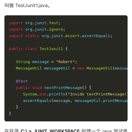
叫做 TestJunit1.java。
import
 org
.
junit
.
Test
;
import
 org
.
junit
.
Ignore
;
import
static
 org
.
junit
.
Assert
.
assertEquals
;
public
class
TestJunit1
{
String
 message 
=
"Robert"
;
MessageUtil
 messageUtil 
=
new
MessageUtil
(
message
@Test
public
void
 testPrintMessage
()
{
System
.
out
.
println
(
"Inside testPrintMessage()"
      assertEquals
(
message
,
 messageUtil
.
printMessage
}
}
在目录
C:\ > JUNIT_WORKSPACE
创建一个 java 测试类