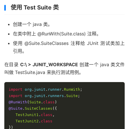
使用 Test Suite 类
创建一个 java 类。
在类中附上 @RunWith(Suite.class) 注释。
使用 @Suite.SuiteClasses 注释给 JUnit 测试类加上
引用。
在目录
C:\ > JUNIT_WORKSPACE
创建一个 java 类文件
叫做 TestSuite.java 来执行测试用例。
import
 org
.
junit
.
runner
.
RunWith
;
import
 org
.
junit
.
runners
.
Suite
;
@RunWith
(
Suite
.
class
)
@Suite
.
SuiteClasses
({
TestJunit1
.
class
,
TestJunit2
.
class
})