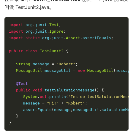
叫做 TestJunit2.java。
import
 org
.
junit
.
Test
;
import
 org
.
junit
.
Ignore
;
import
static
 org
.
junit
.
Assert
.
assertEquals
;
public
class
TestJunit2
{
String
 message 
=
"Robert"
;
MessageUtil
 messageUtil 
=
new
MessageUtil
(
message
@Test
public
void
 testSalutationMessage
()
{
System
.
out
.
println
(
"Inside testSalutationMessa
      message 
=
"Hi!"
+
"Robert"
;
      assertEquals
(
message
,
messageUtil
.
salutationMes
}
}