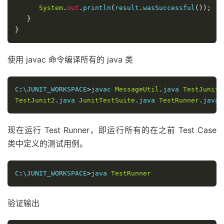
System
.
out
.
println
(
result
.
wasSuccessful
());
}
}
使用 javac 命令编译所有的 java 类
C
:
\JUNIT_WORKSPACE
>
javac 
MessageUtil
.
java 
TestJunit1
TestJunit2
.
java 
JunitTestSuite
.
java 
TestRunner
.
java
现在运行 Test Runner，即运行所有的在之前 Test Case
类中定义的测试用例。
C
:
\JUNIT_WORKSPACE
>
java 
TestRunner
验证输出