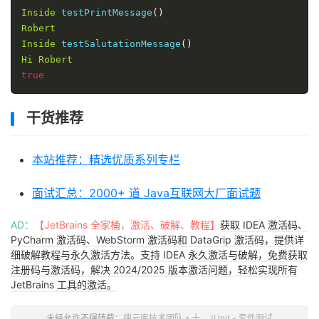
Inside
 testPrintMessage
()
Robert
Inside
 testSalutationMessage
()
Hi
Robert
true
干货推荐
本站推荐：精选优质系列专栏
面试汇总：2000+ 道 Java互联网大厂面试题
AD：
【JetBrains 全家桶，激活、破解、教程】
获取 IDEA 激活码、
PyCharm 激活码、WebStorm 激活码和 DataGrip 激活码，提供详
细破解教程与永久激活方法。支持 IDEA 永久激活与破解，免费获取
注册码与激活码，解决 2024/2025 版本激活问题，轻松实现所有
JetBrains 工具的激活。
未经允许不得转载：
搜云库技术团队
»
十、JUnit - 套件测试