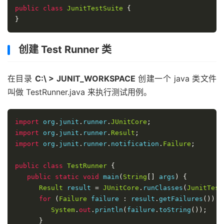
public
class
JunitTestSuite
{
}
创建 Test Runner 类
在目录
C:\ > JUNIT_WORKSPACE
创建一个 java 类文件
叫做 TestRunner.java 来执行测试用例。
import
 org
.
junit
.
runner
.
JUnitCore
;
import
 org
.
junit
.
runner
.
Result
;
import
 org
.
junit
.
runner
.
notification
.
Failure
;
public
class
TestRunner
{
public
static
void
 main
(
String
[]
 args
)
{
Result
 result 
=
JUnitCore
.
runClasses
(
JunitTest
for
(
Failure
 failure 
:
 result
.
getFailures
())
{
System
.
out
.
println
(
failure
.
toString
());
}