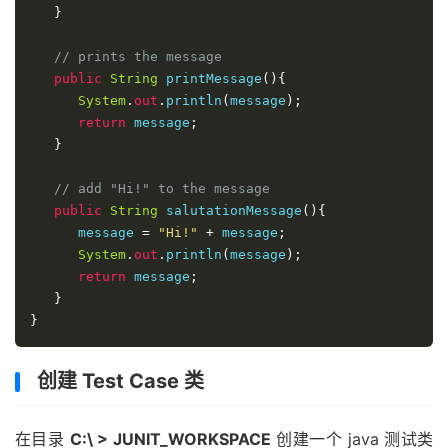
}
// prints the message
public
String
 printMessage
(){
System
.
out
.
println
(
message
);
return
 message
;
}
// add "Hi!" to the message
public
String
 salutationMessage
(){
      message 
=
"Hi!"
+
 message
;
System
.
out
.
println
(
message
);
return
 message
;
}
}
创建 Test Case 类
在目录
C:\ > JUNIT_WORKSPACE
创建一个 java 测试类