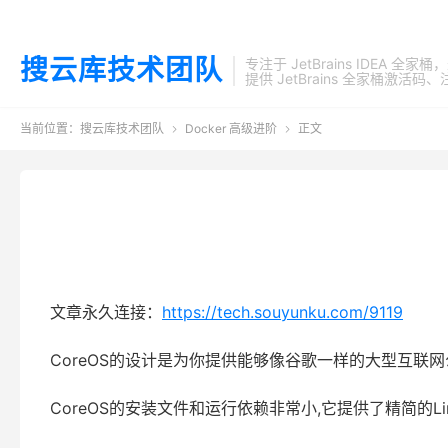
搜云库技术团队
专注于 JetBrains IDEA 全
提供 JetBrains 全家桶
当前位置：
搜云库技术团队
Docker 高级进阶
正文


文章永久连接：
https://tech.souyunku.com/9119
CoreOS的设计是为你提供能够像谷歌一样的大型互
CoreOS的安装文件和运行依赖非常小,它提供了精简的L