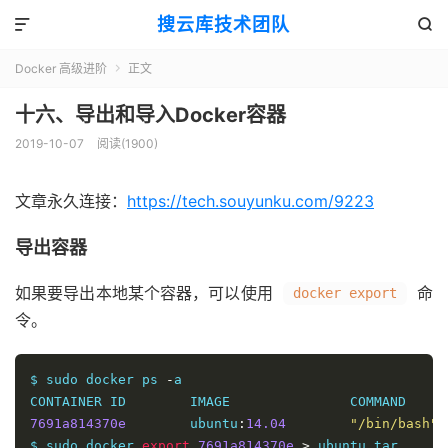
搜云库技术团队


Docker 高级进阶
正文

十六、导出和导入Docker容器
2019-10-07
阅读(
1900
)
文章永久连接：
https://tech.souyunku.com/9223
导出容器
如果要导出本地某个容器，可以使用
命
docker export
令。
$ sudo docker ps 
-
a

7691a814370e
        ubuntu
:
14.04
"/bin/bash"
$ sudo docker 
export
7691a814370e
>
 ubuntu
.
tar