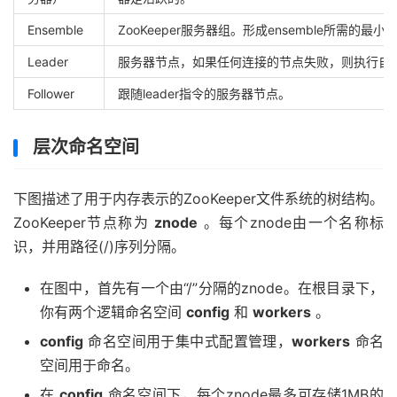
Ensemble
ZooKeeper服务器组。
形成ensemble所需的最小
Leader
服务器节点，如果任何连接的节点失败，则执行自动恢
Follower
跟随leader指令的
服务器节点
。
层次命名空间
下图描述了用于内存表示的ZooKeeper文件系统的树结构。
ZooKeeper节点称为
znode
。每个znode由一个名称标
识，并用路径(/)序列分隔。
在图中，首先有一个由“/”分隔的znode。在根目录下，
你有两个逻辑命名空间
config
和
workers
。
config
命名空间用于集中式配置管理，
workers
命名
空间用于命名。
在
config
命名空间下，每个znode最多可存储1MB的