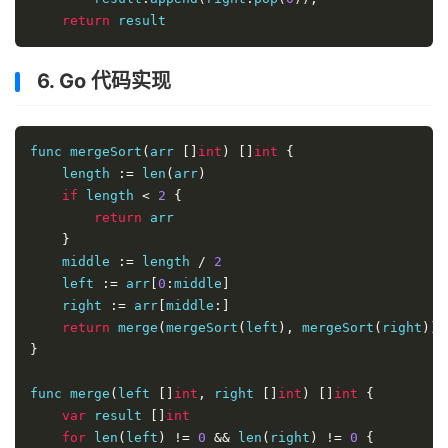
return
 result
6. Go 代码实现
func mergeSort
(
arr 
[]
int
)
[]
int
{
    length 
:=
 len
(
arr
)
if
 length 
<
2
{
return
 arr

}
    middle 
:=
 length 
/
2
    left 
:=
 arr
[
0
:
middle
]
    right 
:=
 arr
[
middle
:]
return
 merge
(
mergeSort
(
left
),
 mergeSort
(
right
))
}
func merge
(
left 
[]
int
,
 right 
[]
int
)
[]
int
{
var
 result 
[]
int
for
 len
(
left
)
!=
0
&&
 len
(
right
)
!=
0
{