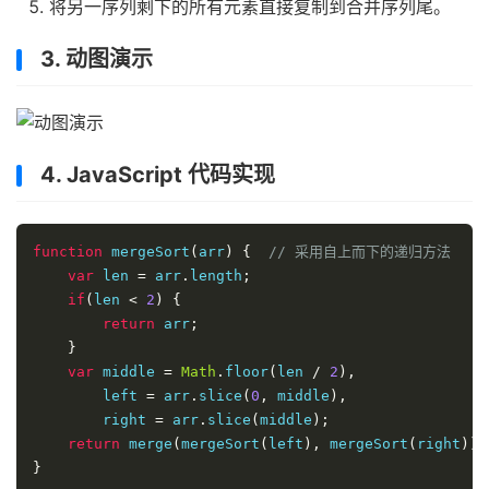
将另一序列剩下的所有元素直接复制到合并序列尾。
3. 动图演示
4. JavaScript 代码实现
function
 mergeSort
(
arr
)
{
// 采用自上而下的递归方法
var
 len 
=
 arr
.
length
;
if
(
len 
<
2
)
{
return
 arr
;
}
var
 middle 
=
Math
.
floor
(
len 
/
2
),
        left 
=
 arr
.
slice
(
0
,
 middle
),
        right 
=
 arr
.
slice
(
middle
);
return
 merge
(
mergeSort
(
left
),
 mergeSort
(
right
));
}