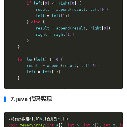
if
 left
[
0
]
<=
 right
[
0
]
{
            result 
=
 append
(
result
,
 left
[
0
])
            left 
=
 left
[
1
:]
}
else
{
            result 
=
 append
(
result
,
 right
[
0
])
            right 
=
 right
[
1
:]
}
}
for
 len
(
left
)
!=
0
{
        result 
=
 append
(
result
,
 left
[
0
])
        left 
=
 left
[
1
:]
}
for
 len
(
right
)
!=
0
{
        result 
=
 append
(
result
,
 right
[
0
])
7. java 代码实现
        right 
=
 right
[
1
:]
}
/将有序数组
a
[]和
b
[]合并到
c
[]中
return
void
MemeryArray
(
int
 a
[],
int
 n
,
int
 b
[],
int
 m
,
int