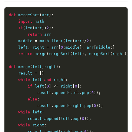
def
 mergeSort
(
arr
):
import
 math

if
(
len
(
arr
)<
2
):
return
 arr

    middle 
=
 math
.
floor
(
len
(
arr
)/
2
)
    left
,
 right 
=
 arr
[
0
:
middle
],
 arr
[
middle
:]
return
 merge
(
mergeSort
(
left
),
 mergeSort
(
right
))
def
 merge
(
left
,
right
):
    result 
=
[]
while
 left 
and
 right
:
if
 left
[
0
]
<=
 right
[
0
]:
            result
.
append
(
left
.
pop
(
0
));
else
:
            result
.
append
(
right
.
pop
(
0
));
while
 left
:
        result
.
append
(
left
.
pop
(
0
));
while
 right
:
        result
.
append
(
right
.
pop
(
0
));