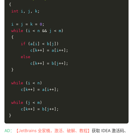
}
{
int
 i
,
 j
,
 k
;
 i 
=
 j 
=
 k 
=
0
;
while
(
i 
<
 n 
&&
 j 
<
 m
)
{
if
(
a
[
i
]
<
 b
[
j
])
         c
[
k
++]
=
 a
[
i
++];
else
         c
[
k
++]
=
 b
[
j
++];
}
while
(
i 
<
 n
)
     c
[
k
++]
=
 a
[
i
++];
while
(
j 
<
 m
)
     c
[
k
++]
=
 b
[
j
++];
}
AD：
【JetBrains 全家桶，激活、破解、教程】
获取 IDEA 激活码、