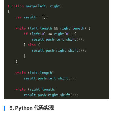
function
 merge
(
left
,
 right
)
{
var
 result 
=
[];
while
(
left
.
length 
&&
 right
.
length
)
{
if
(
left
[
0
]
<=
 right
[
0
])
{
            result
.
push
(
left
.
shift
());
}
else
{
            result
.
push
(
right
.
shift
());
}
}
while
(
left
.
length
)
        result
.
push
(
left
.
shift
());
while
(
right
.
length
)
        result
.
push
(
right
.
shift
());
return
 result
;
5. Python 代码实现
}