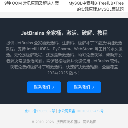
9种 OOM 常见原因及解决方案
MySQL中索引B-Tree和B+Tree
的实现原理,MySQL面试题
JetBrains 全家桶，激活、破解、教程
提供 JetBrains 全家桶激活码、注册码、破解补丁下载及详细激活
教程，支持 IntelliJ IDEA、PyCharm、WebStorm 等工具的永久激
活。无论是破解教程，还是最新激活码，均可免费获得，帮助开发
者解决常见激活问题，确保轻松破解并快速使用 JetBrains 软件。
获取免费的破解补丁和激活码，快速解决激活难题，全面覆盖
2024/2025 版本！
联系我们
联系我们


京ICP备17065017号
|
京公网安备11011102002472号
© 2010-2026
搜云库技术团队
网站地图