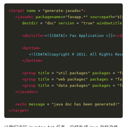
<target
name
=
"generate-javadoc"
>
<javadoc
packagenames
=
"faxapp.*"
sourcepath
=
"${sr
destdir
=
"doc"
version
=
"true"
windowtitle
=
<doctitle>
<![CDATA[= Fax Application =]]>
</doc
<bottom>
         <![CDATA[Copyright © 2011. All Rights Reserv
</bottom>
<group
title
=
"util packages"
packages
=
"fax
<group
title
=
"web packages"
packages
=
"faxa
<group
title
=
"data packages"
packages
=
"fax
</javadoc>
<echo
message
=
"java doc has been generated!"
/>
</target>