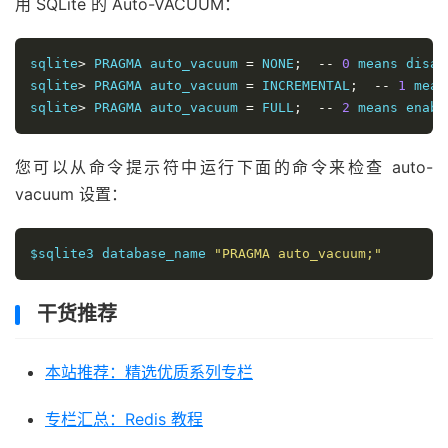
用 SQLite 的 Auto-VACUUM：
sqlite
>
 PRAGMA auto_vacuum 
=
 NONE
;
--
0
 means disab
sqlite
>
 PRAGMA auto_vacuum 
=
 INCREMENTAL
;
--
1
 mean
sqlite
>
 PRAGMA auto_vacuum 
=
 FULL
;
--
2
 means enabl
您可以从命令提示符中运行下面的命令来检查 auto-
vacuum 设置：
$sqlite3 database_name 
"PRAGMA auto_vacuum;"
干货推荐
本站推荐：精选优质系列专栏
专栏汇总：Redis 教程