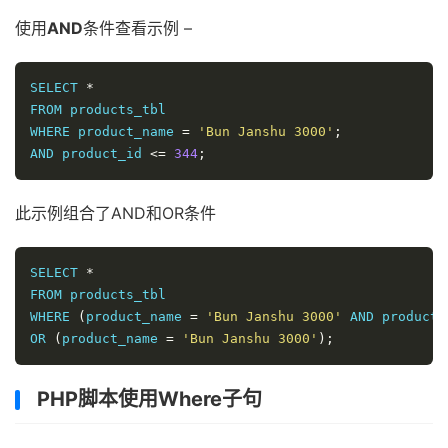
使用
AND
条件查看示例 –
SELECT 
*
FROM products_tbl

WHERE product_name 
=
'Bun Janshu 3000'
;
AND product_id 
<=
344
;
此示例组合了AND和OR条件
SELECT 
*
FROM products_tbl

WHERE 
(
product_name 
=
'Bun Janshu 3000'
 AND product_
OR 
(
product_name 
=
'Bun Janshu 3000'
);
PHP脚本使用Where子句