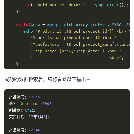
die
(
'Could not get data: '
.
 mysql_error
());
}
while
(
$row 
=
 mysql_fetch_array
(
$retval
,
 MYSQL_ASS
      echo 
"Product ID :{$row['product_id']} <br> "
.
"Name: {$row['product_name']} <br> "
.
"Manufacturer: {$row['product_manufacturer'
"Ship Date: {$row['ship_date']} <br> "
.
"--------------------------------<br>"
;
}
   echo 
"Fetched data successfully

成功的数据检索后，您将看到以下输出 –
"
;
   mysql_close
(
$conn
);
?>
产品编号：
12345
命名：
Orbitron
4000
制造商：
XYZ
公司
交货日期：
17
年
1
月
1
日
----------------------------------------------
产品编号：
12346