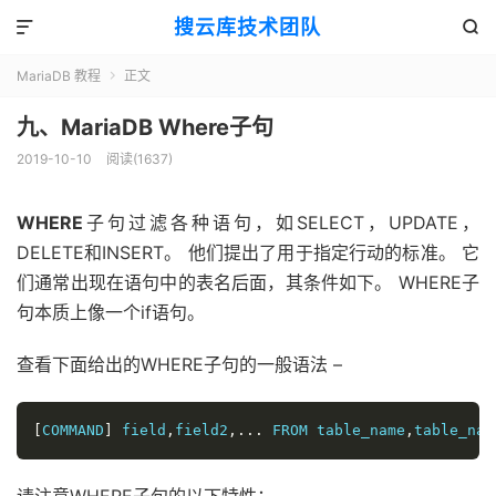
搜云库技术团队


MariaDB 教程
正文

九、MariaDB Where子句
2019-10-10
阅读(
1637
)
WHERE
子句过滤各种语句，如SELECT，UPDATE，
DELETE和INSERT。 他们提出了用于指定行动的标准。 它
们通常出现在语句中的表名后面，其条件如下。 WHERE子
句本质上像一个if语句。
查看下面给出的WHERE子句的一般语法 –
[
COMMAND
]
 field
,
field2
,...
 FROM table_name
,
table_nam