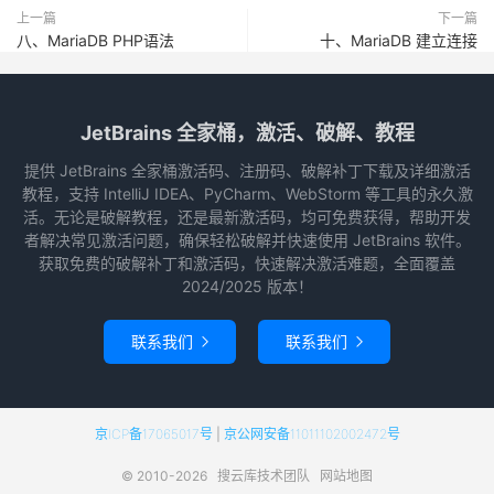
上一篇
下一篇
八、MariaDB PHP语法
十、MariaDB 建立连接
JetBrains 全家桶，激活、破解、教程
提供 JetBrains 全家桶激活码、注册码、破解补丁下载及详细激活
教程，支持 IntelliJ IDEA、PyCharm、WebStorm 等工具的永久激
活。无论是破解教程，还是最新激活码，均可免费获得，帮助开发
者解决常见激活问题，确保轻松破解并快速使用 JetBrains 软件。
获取免费的破解补丁和激活码，快速解决激活难题，全面覆盖
2024/2025 版本！
联系我们
联系我们


京ICP备17065017号
|
京公网安备11011102002472号
© 2010-2026
搜云库技术团队
网站地图