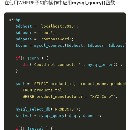
在使用WHERE子句的操作中应用
mysql_query()
函数 –
<?
php

   $dbhost 
=
'localhost:3036'
;
   $dbuser 
=
'root'
;
   $dbpass 
=
'rootpassword'
;
   $conn 
=
 mysql_connect
(
$dbhost
,
 $dbuser
,
 $dbpass
);
if
(!
 $conn 
)
{
die
(
'Could not connect: '
.
 mysql_error
());
}
   $sql 
=
'SELECT product_id, product_name, product_
      FROM products_tbl

      WHERE product_manufacturer = "XYZ Corp"'
;
   mysql_select_db
(
'PRODUCTS'
);
   $retval 
=
 mysql_query
(
 $sql
,
 $conn 
);
if
(!
 $retval 
)
{