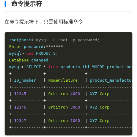
命令提示符
在命令提示符下，只需使用标准命令 –
root@host
# mysql -u root -p password;
Enter
 password
:*******
mysql
>
use
 PRODUCTS
;
Database
 changed

mysql
>
 SELECT 
*
from
 products_tbl WHERE product_manu
+-------------+----------------+--------------------
|
 ID_number   
|
Nomenclature
|
 product_manufacture
+-------------+----------------+--------------------
|
12345
|
Orbitron
4000
|
 XYZ 
Corp
+-------------+----------------+--------------------
|
12346
|
Orbitron
3000
|
 XYZ 
Corp
+-------------+----------------+--------------------
|
12347
|
Orbitron
1000
|
 XYZ 
Corp
+-------------+----------------+--------------------