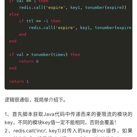
if
 val 
==
1
then
    redis
.
call
(
'expire'
,
 key1
,
 tonumber
(
expire
))
else
if
 ttl 
==
-
1
then
        redis
.
call
(
'expire'
,
 key1
,
 tonumber
(
expire
))
end
end
if
 val 
>
 tonumber
(
times
)
then
return
0
end
return
1
逻辑很通俗，我简单介绍下。
1、首先脚本获取Java代码中传递而来的要限流的模块的
key，不同的模块key值一定不能相同，否则会覆盖！
2、redis.call(‘incr’, key1)对传入的key做incr操作，如果