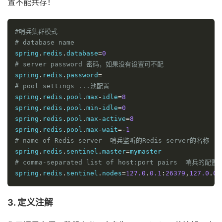
置不能共存！
#哨兵集群模式
# database name
spring
.
redis
.
database
=
0
# server password 密码，如果没有设置可不配
spring
.
redis
.
password
=
# pool settings ...池配置
spring
.
redis
.
pool
.
max
-
idle
=
8
spring
.
redis
.
pool
.
min
-
idle
=
0
spring
.
redis
.
pool
.
max
-
active
=
8
spring
.
redis
.
pool
.
max
-
wait
=-
1
# name of Redis server  哨兵监听的Redis server的名称
spring
.
redis
.
sentinel
.
master
=
# comma-separated list of host:port pairs  哨兵的配置
spring
.
redis
.
sentinel
.
nodes
=
127.0
.
0.1
:
26379
,
127.0
.
0.
3. 定义注解