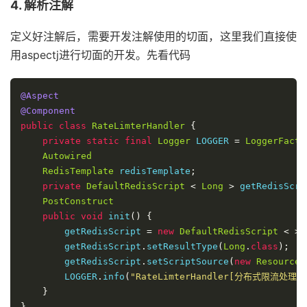
4. 解析注解
定义好注解后，需要开发注解使用的切面，这里我们直接使
用aspectj进行切面的开发。先看代码
@Aspect
@Component
public
class
RateLimterHandler
{
private
static
final
Logger
 LOGGER 
=
LoggerFacto
Autowired
RedisTemplate
 redisTemplate
;
private
DefaultRedisScript
<
Long
>
 getRedisScri
PostConstruct
public
void
 init
()
{
        getRedisScript 
=
new
DefaultRedisScript
<
>
        getRedisScript
.
setResultType
(
Long
.
class
);
        getRedisScript
.
setScriptSource
(
new
ResourceS
        LOGGER
.
info
(
"RateLimterHandler[分布式限流处
}
}