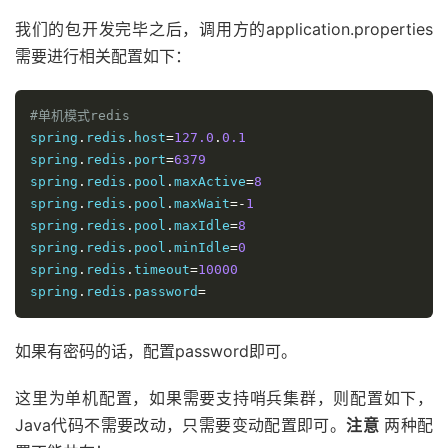
我们的包开发完毕之后，调用方的application.properties
需要进行相关配置如下：
#单机模式redis
spring
.
redis
.
host
=
127.0
.
0.1
spring
.
redis
.
port
=
6379
spring
.
redis
.
pool
.
maxActive
=
8
spring
.
redis
.
pool
.
maxWait
=-
1
spring
.
redis
.
pool
.
maxIdle
=
8
spring
.
redis
.
pool
.
minIdle
=
0
spring
.
redis
.
timeout
=
10000
spring
.
redis
.
password
=
如果有密码的话，配置password即可。
这里为单机配置，如果需要支持哨兵集群，则配置如下，
Java代码不需要改动，只需要变动配置即可。
注意
两种配