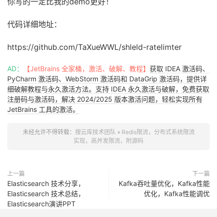
你写的一定比我的demo更好！
RateLimterHandler
[分布式限流处理器]参数值为-
limitTimes
=
2018
-
10
-
28
00
:
00
:
02.629
 DEBUG 
17364
---
[
nio
-
8888
-
ex
代码详细地址：
由于超过单位时间=
100
-允许的请求次数=
5
[触发限流]
https://github.com/TaXueWWL/shleld-ratelimter
AD：
【JetBrains 全家桶，激活、破解、教程】
获取 IDEA 激活码、
PyCharm 激活码、WebStorm 激活码和 DataGrip 激活码，提供详
细破解教程与永久激活方法。支持 IDEA 永久激活与破解，免费获取
注册码与激活码，解决 2024/2025 版本激活问题，轻松实现所有
JetBrains 工具的激活。
未经允许不得转载：
搜云库技术团队
»
Redis限流，分布式系统限流
实现，高并发限流，附源码
上一篇
下一篇
Elasticsearch 技术分享，
Kafka吞吐量优化，Kafka性能
Elasticsearch 技术总结，
优化，Kafka性能调优
Elasticsearch演讲PPT