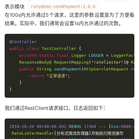
表示模块
ratedemo:sendPayment:1.0.0
在100s内允许通过5个请求，这里的参数设置是为了方便看
结果。实际中，我们通常会设置1s内允许通过的次数。
@Controller
public
class
TestController
{
private
static
final
Logger
 LOGGER 
=
LoggerFacto
ResponseBody@
RequestMapping
(
"ratelimiter"
)@
Rat
public
String
 sendPayment
(
HttpServletRequest
 req
return
"正常请求"
;
}
}
我们通过RestClient请求接口，日志返回如下：
2018
-
10
-
28
00
:
00
:
00.602
 DEBUG 
17364
---
[
nio
-
8888
-
ex
RateLimterHandler
[分布式限流处理器]开始执行限流操作