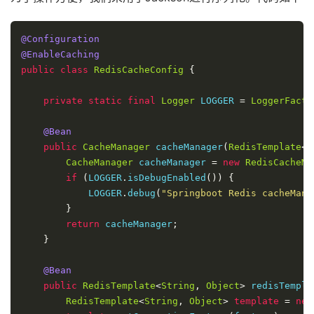
@Configuration
@EnableCaching
public
class
RedisCacheConfig
{
private
static
final
Logger
 LOGGER 
=
LoggerFacto
@Bean
public
CacheManager
 cacheManager
(
RedisTemplate
<?
CacheManager
 cacheManager 
=
new
RedisCacheMa
if
(
LOGGER
.
isDebugEnabled
())
{
            LOGGER
.
debug
(
"Springboot Redis cacheMa
}
return
 cacheManager
;
}
@Bean
public
RedisTemplate
<
String
,
Object
>
 redisTempla
RedisTemplate
<
String
,
Object
>
template
=
new