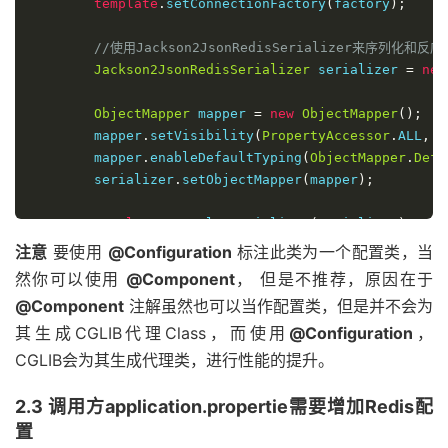
template
.
setConnectionFactory
(
factory
);
//使用Jackson2JsonRedisSerializer来序列化
Jackson2JsonRedisSerializer
 serializer 
=
new
ObjectMapper
 mapper 
=
new
ObjectMapper
();
        mapper
.
setVisibility
(
PropertyAccessor
.
ALL
,
J
        mapper
.
enableDefaultTyping
(
ObjectMapper
.
Defa
        serializer
.
setObjectMapper
(
mapper
);
template
.
setValueSerializer
(
serializer
);
//使用StringRedisSerializer来序列化和反序列化red
注意
要使用
@Configuration
标注此类为一个配置类，当
template
.
setKeySerializer
(
new
StringRedisSer
然你可以使用
@Component
， 但是不推荐，原因在于
template
.
afterPropertiesSet
();
@Component
注解虽然也可以当作配置类，但是并不会为
        LOGGER
.
info
(
"Springboot RedisTemplate 加载完
其生成CGLIB代理Class，而使用
@Configuration
，
return
template
;
}
CGLIB会为其生成代理类，进行性能的提升。
}
2.3 调用方application.propertie需要增加Redis配
置