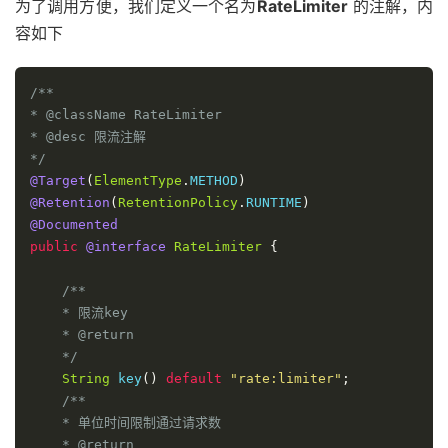
为了调用方便，我们定义一个名为
RateLimiter
的注解，内
容如下
/**

* @className RateLimiter

* @desc 限流注解

*/
@Target
(
ElementType
.
METHOD
)
@Retention
(
RetentionPolicy
.
RUNTIME
)
@Documented
public
@interface
RateLimiter
{
/**

    * 限流key

    * @return

    */
String
 key
()
default
"rate:limiter"
;
/**

    * 单位时间限制通过请求数

    * @return
