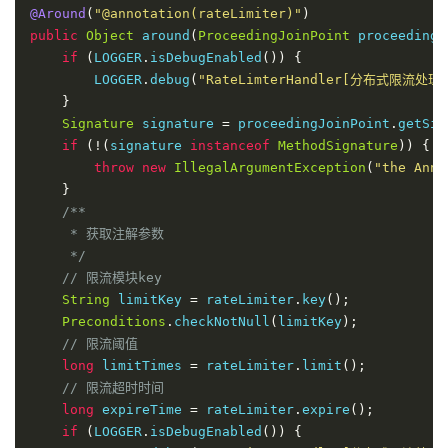
@Around
(
"@annotation(rateLimiter)"
)
public
Object
 around
(
ProceedingJoinPoint
 proceedingJ
if
(
LOGGER
.
isDebugEnabled
())
{
        LOGGER
.
debug
(
"RateLimterHandler[分布式限流
}
Signature
 signature 
=
 proceedingJoinPoint
.
getSig
if
(!(
signature 
instanceof
MethodSignature
))
{
throw
new
IllegalArgumentException
(
"the Anno
}
/**

     * 获取注解参数

     */
// 限流模块key
String
 limitKey 
=
 rateLimiter
.
key
();
Preconditions
.
checkNotNull
(
limitKey
);
// 限流阈值
long
 limitTimes 
=
 rateLimiter
.
limit
();
// 限流超时时间
long
 expireTime 
=
 rateLimiter
.
expire
();
if
(
LOGGER
.
isDebugEnabled
())
{