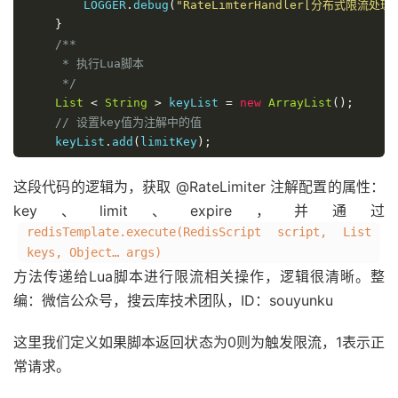
        LOGGER
.
debug
(
"RateLimterHandler[分布式限流处理器
}
/**

     * 执行Lua脚本

     */
List
<
String
>
 keyList 
=
new
ArrayList
();
// 设置key值为注解中的值
    keyList
.
add
(
limitKey
);
/**

     * 调用脚本并执行

这段代码的逻辑为，获取 @RateLimiter 注解配置的属性：
     */
key、limit、expire，并通过
Long
 result 
=
(
Long
)
 redisTemplate
.
execute
(
getRe
redisTemplate.execute(RedisScript script, List
if
(
result 
==
0
)
{
keys, Object… args)
String
 msg 
=
"由于超过单位时间="
+
 expireTime 
+
方法传递给Lua脚本进行限流相关操作，逻辑很清晰。整
        LOGGER
.
debug
(
msg
);
编：微信公众号，搜云库技术团队，ID：souyunku
return
"false"
;
}
if
(
LOGGER
.
isDebugEnabled
())
{
这里我们定义如果脚本返回状态为0则为触发限流，1表示正
        LOGGER
.
debug
(
"RateLimterHandler[分布式限流处
常请求。
}
return
 proceedingJoinPoint
.
proceed
();