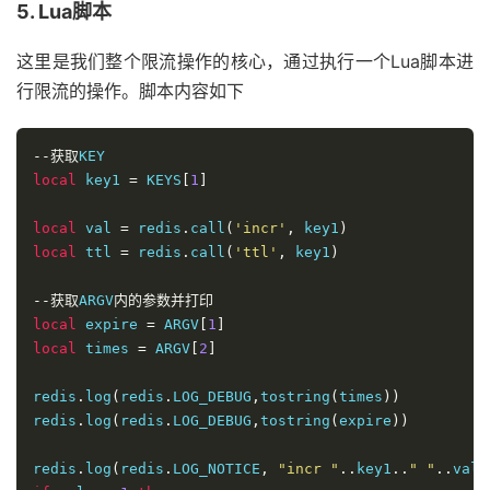
5. Lua脚本
}
这里是我们整个限流操作的核心，通过执行一个Lua脚本进
行限流的操作。脚本内容如下
--获取
local
 key1 
=
 KEYS
[
1
]
local
 val 
=
 redis
.
call
(
'incr'
,
 key1
)
local
 ttl 
=
 redis
.
call
(
'ttl'
,
 key1
)
--获取
ARGV
内的参数并打印
local
 expire 
=
 ARGV
[
1
]
local
 times 
=
 ARGV
[
2
]
redis
.
log
(
redis
.
LOG_DEBUG
,
tostring
(
times
))
redis
.
log
(
redis
.
LOG_DEBUG
,
tostring
(
expire
))
redis
.
log
(
redis
.
LOG_NOTICE
,
"incr "
..
key1
..
" "
..
val
)