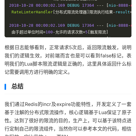
2018
-
10
-
28
00
:
00
:
02.169
 DEBUG 
17364
---
[
nio
-
8888
-
ex
RateLimterHandler
[分布式限流处理器]限流执行结果-
result
=
1
2018
-
10
-
28
00
:
00
:
02.169
 DEBUG 
17364
---
[
nio
-
8888
-
ex
由于超过单位时间=
100
-允许的请求次数=
5
[触发限流]
2018
-
10
-
28
00
:
00
:
02.276
 DEBUG 
17364
---
[
io
-
8888
-
exe
RateLimterHandler
[分布式限流处理器]开始执行限流操作
根据日志能够看到，正常请求5次后，返回限流触发，说明
2018
-
10
-
28
00
:
00
:
02.276
 DEBUG 
17364
---
[
io
-
8888
-
exe
我们的逻辑生效，对前端而言也是可以看到false标记，表
RateLimterHandler
[分布式限流处理器]参数值为-
limitTimes
=
明我们的Lua脚本限流逻辑是正确的，这里具体返回什么标
2018
-
10
-
28
00
:
00
:
02.278
 DEBUG 
17364
---
[
io
-
8888
-
exe
记需要调用方进行明确的定义。
由于超过单位时间=
100
-允许的请求次数=
5
[触发限流]
2018
-
10
-
28
00
:
00
:
02.445
 DEBUG 
17364
---
[
nio
-
8888
-
ex
总结
RateLimterHandler
[分布式限流处理器]开始执行限流操作
2018
-
10
-
28
00
:
00
:
02.445
 DEBUG 
17364
---
[
nio
-
8888
-
ex
RateLimterHandler
[分布式限流处理器]参数值为-
limitTimes
=
我们通过Redis的incr及expire功能特性，开发定义了一套
2018
-
10
-
28
00
:
00
:
02.446
 DEBUG 
17364
---
[
nio
-
8888
-
ex
基于注解的分布式限流操作，核心逻辑基于Lua保证了原子
由于超过单位时间=
100
-允许的请求次数=
5
[触发限流]
2018
-
10
-
28
00
:
00
:
02.628
 DEBUG 
17364
---
[
nio
-
8888
-
ex
性。达到了很好的限流的目的，生产上，可以基于该特点进
RateLimterHandler
[分布式限流处理器]开始执行限流操作
行定制自己的限流组件，当然你可以参考本文的代码，相信
2018
-
10
-
28
00
:
00
:
02.628
 DEBUG 
17364
---
[
nio
-
8888
-
ex