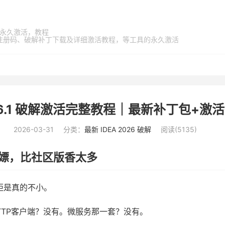
家桶，永久激活，教程
激活码、注册码、破解补丁下载及详细激活教程，等工具的永久激活
026.1 破解激活完整教程｜最新补丁包+
2026-03-31
分类：
最新 IDEA 2026 破解
阅读(
5135
)
舰版白嫖，比社区版香太多
距是真的不小。
。HTTP客户端？没有。微服务那一套？没有。