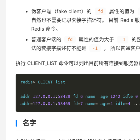
伪客户端（fake client）的
属性的值为
fd
自然也不需要记录套接字描述符。 目前 Redis
Redis 命令。
普通客户端的
属性的值为大于
的整
fd
-1
法的套接字描述符不能是
， 所以普通客
-1
执行 CLIENT_LIST 命令可以列出目前所有连接到服
redis
>
 CLIENT list

addr
=
127.0
.
0.1
:
53428
 fd
=
6
 name
=
 age
=
1242
 idle
=
0
addr
=
127.0
.
0.1
:
53469
 fd
=
7
 name
=
 age
=
4
 idle
=
4
..
名字