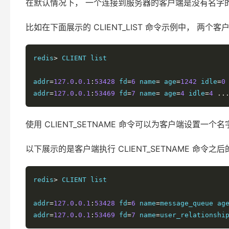
在默认情况下， 一个连接到服务器的客户端是没有名字
比如在下面展示的 CLIENT_LIST 命令示例中， 两个客
redis
>
 CLIENT list

addr
=
127.0
.
0.1
:
53428
 fd
=
6
 name
=
 age
=
1242
 idle
=
0
addr
=
127.0
.
0.1
:
53469
 fd
=
7
 name
=
 age
=
4
 idle
=
4
..
使用 CLIENT_SETNAME 命令可以为客户端设置一
以下展示的是客户端执行 CLIENT_SETNAME 命令之
redis
>
 CLIENT list

addr
=
127.0
.
0.1
:
53428
 fd
=
6
 name
=
message_queue ag
addr
=
127.0
.
0.1
:
53469
 fd
=
7
 name
=
user_relationshi