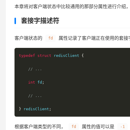
本章将对客户端状态中比较通用的那部分属性进行介绍，
套接字描述符
客户端状态的
属性记录了客户端正在使用的套接
fd
typedef
struct
 redisClient 
{
// ...
int
 fd
;
// ...
}
 redisClient
;
根据客户端类型的不同，
属性的值可以是
fd
-1