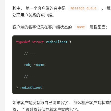
其中， 第一个客户端的名字是
， 
message_queue
处理用户关系的客户端。
客户端的名字记录在客户端状态的
属性里面：
name
typedef
struct
 redisClient 
{
// ...
    robj 
*
name
;
// ...
}
 redisClient
;
如果客户端没有为自己设置名字， 那么相应客户端状态
象， 而该对象就保存着客户端的名字。