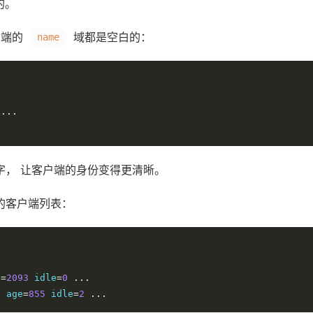
的。
户端的
域都是空白的：
name
...
.
个名字， 让客户端的身份变得更清晰。
后的客户端列表：
e
=
2093
 idle
=
0
...
p age
=
855
 idle
=
2
...