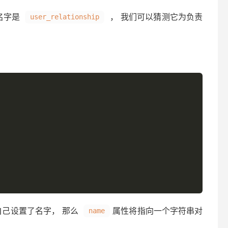
名字是
， 我们可以猜测它为负责
user_relationship
自己设置了名字， 那么
属性将指向一个字符串对
name