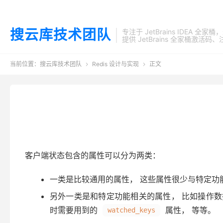
搜云库技术团队
专注于 JetBrains IDEA 全
提供 JetBrains 全家桶
当前位置：
搜云库技术团队
Redis 设计与实现
正文


客户端状态包含的属性可以分为两类：
一类是比较通用的属性， 这些属性很少与特定功
另外一类是和特定功能相关的属性， 比如操作
时需要用到的
属性， 等等。
watched_keys