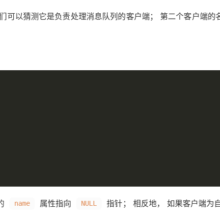
我们可以猜测它是负责处理消息队列的客户端； 第二个客户端的
的
属性指向
指针； 相反地， 如果客户端为
name
NULL