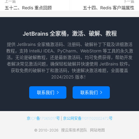
上一篇
下一篇
五十二、Redis 重点回顾
五十四、Redis 客户端属性
JetBrains 全家桶，激活、破解、教程
提供 JetBrains 全家桶激活码、注册码、破解补丁下载及详细激活
教程，支持 IntelliJ IDEA、PyCharm、WebStorm 等工具的永久激
活。无论是破解教程，还是最新激活码，均可免费获得，帮助开发
者解决常见激活问题，确保轻松破解并快速使用 JetBrains 软件。
获取免费的破解补丁和激活码，快速解决激活难题，全面覆盖
2024/2025 版本！
联系我们
联系我们


京ICP备17065017号
|
京公网安备11011102002472号
© 2010-2026
搜云库技术团队
网站地图