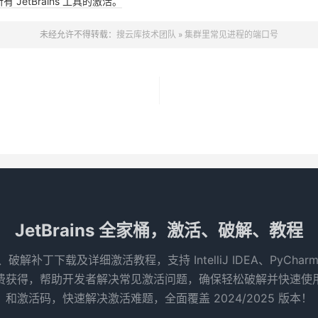
JetBrains 工具的激活。
未经允许不得转载：
搜云库技术团队
»
集群里常见进程的端口号
JetBrains 全家桶，激活、破解、教程
码、破解补丁下载及详细激活教程，支持 IntelliJ IDEA、PyCha
得，帮助开发者解决常见激活问题，确保轻松破解并快速使用 Je
和激活码，快速解决激活难题，全面覆盖 2024/2025 版本！