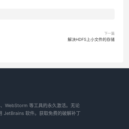
下一篇
解决HDFS上小文件的存储
rm、WebStorm 等工具的永久激活。无论
tBrains 软件。获取免费的破解补丁