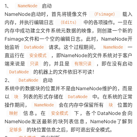
1、
启动
NameNode
NameNode启动时，首先将镜像文件
载入
（Fsimage）
内存，并执行编辑日志
中的各项操作。一旦在
（Edits）
内存中成功建立文件系统元数据的映像，则创建一个新的
Fsimage文件和一个空的编辑日志。此时，NameNode开
始监听
请求。这个过程期间，
一
DataNode
NameNode
直运行在
，即NameNode的文件系统对于客户
安全模式
端来说是
的，并且是
，即在没有启动
只读
有限只读
的机器上的文件依旧不可读！
DataNode
2、
启动
DataNode
系统中的数据块的位置并不是由NameNode维护的，而是
以
列表的形式存储在
中。在系统的正常
块
DataNode
操作期间，
会在内存中保留所有
位置的
NameNode
块
信息。在
下，各个DataNode会向
映射
安全模式
NameNode发送最新的块列表信息，NameNode了解到
的块位置信息之后，即可退出安全模式。
足够多