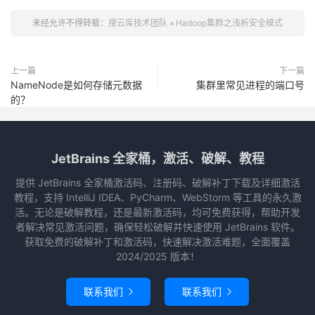
未经允许不得转载：
搜云库技术团队
»
Hadoop集群之浅析安全模式
上一篇
下一篇
NameNode是如何存储元数据
集群里常见进程的端口号
的？
JetBrains 全家桶，激活、破解、教程
提供 JetBrains 全家桶激活码、注册码、破解补丁下载及详细激活
教程，支持 IntelliJ IDEA、PyCharm、WebStorm 等工具的永久激
活。无论是破解教程，还是最新激活码，均可免费获得，帮助开发
者解决常见激活问题，确保轻松破解并快速使用 JetBrains 软件。
获取免费的破解补丁和激活码，快速解决激活难题，全面覆盖
2024/2025 版本！
联系我们
联系我们

