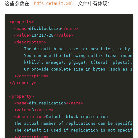
这些参数在
文件中有体现：
hdfs-default.xml
<property>
<name>
dfs.blocksize
</name>
<value>
134217728
</value>
<description>
      The default block size for new files, in bytes.
      You can use the following suffix (case insensit
      k(kilo), m(mega), g(giga), t(tera), p(peta), e
      Or provide complete size in bytes (such as 134
</description>
</property>
<property>
<name>
dfs.replication
</name>
<value>
3
</value>
<description>
Default block replication. 

  The actual number of replications can be specified
  The default is used if replication is not specified
</description>