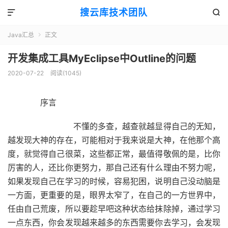
搜云库技术团队


Java汇总
正文

开发集成工具MyEclipse中Outline的问题
2020-07-22
阅读(
1045
)
序言
不懂的多查，越查就越显得自己的无知，
越发现大神的存在，可能相对于我来说是大神，在他那个高
度，就觉得自己很菜，这些都正常，最值得敬佩的是，比你
厉害的人，还比你更努力，那自己还有什么理由不努力呢，
如果发现自己在学习的时候，容易犯困，说明自己没动脑是
一方面，更重要的是，眼界太窄了，在自己的一方世界中，
任由自己荒废，所以要趁早吧这种状态给抹除掉，通过学习
一点东西，你会发现越来越多的东西需要你去学习，会发现