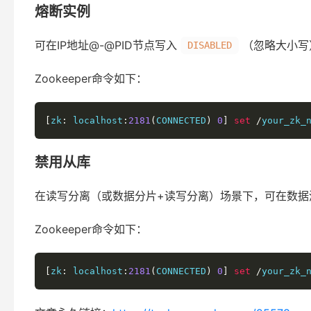
熔断实例
可在IP地址@-@PID节点写入
（忽略大小写
DISABLED
Zookeeper命令如下：
[
zk
:
 localhost
:
2181
(
CONNECTED
)
0
]
set
/
your_zk_
禁用从库
在读写分离（或数据分片+读写分离）场景下，可在数据
Zookeeper命令如下：
[
zk
:
 localhost
:
2181
(
CONNECTED
)
0
]
set
/
your_zk_