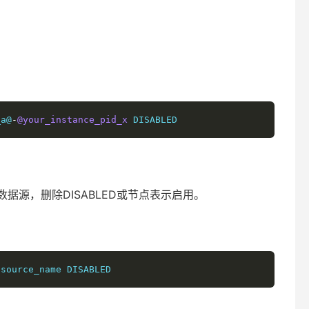
_a@
-
@your_instance_pid_x
据源，删除DISABLED或节点表示启用。