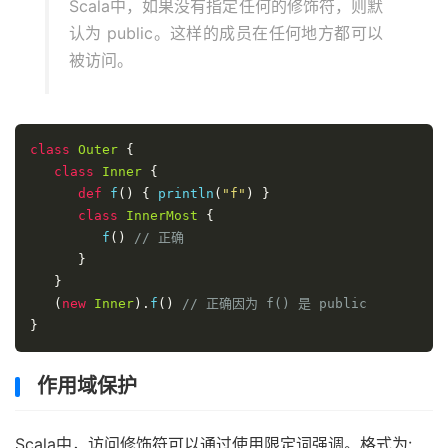
Scala中，如果没有指定任何的修饰符，则默
认为 public。这样的成员在任何地方都可以
被访问。
class
Outer
{
class
Inner
{
def
 f
()
{
 println
(
"f"
)
}
class
InnerMost
{
         f
()
// 正确
}
}
(
new
Inner
).
f
()
// 正确因为 f() 是 public
}
作用域保护
Scala中，访问修饰符可以通过使用限定词强调。格式为: