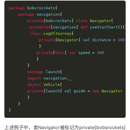
package
 bobsrocckets
{
package
 navigation
{
private
[
bobsrockets
]
class
Navigator
{
protected
[
navigation
]
def
 useStarChart
(){}
class
LegOfJourney
{
private
[
Navigator
]
 val distance 
=
100
}
private
[
this
]
var
 speed 
=
200
}
}
package
 launch
{
import
 navigation
.
_

object
Vehicle
{
private
[
launch
]
 val guide 
=
new
Navigator
}
}
}
上述例子中，类Navigator被标记为private[bobsrockets]