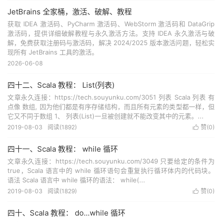
JetBrains 全家桶，激活、破解、教程
获取 IDEA 激活码、PyCharm 激活码、WebStorm 激活码和 DataGrip
激活码，提供详细破解教程与永久激活方法。支持 IDEA 永久激活与破
解，免费获取注册码与激活码，解决 2024/2025 版本激活问题，轻松实
现所有 JetBrains 工具的激活。
2026-06-08
四十二、Scala 教程： List(列表)
文章永久连接：https://tech.souyunku.com/3051 列表 Scala 列表 有
点像 数组, 因为他们都是有序存储结构，而且所有元素的类型都一样，但
它又不同于数组 1、 列表(List)一旦被创建就不能改变其中的元素。...
2019-08-03
阅读(
1892
)
赞(
0
)

四十一、Scala 教程： while 循环
文章永久连接：https://tech.souyunku.com/3049 只要给定的条件为
true，Scala 语言中的 while 循环语句会重复执行循环体内的代码块。
语法 Scala 语言中 while 循环的语法： while(...
2019-08-03
阅读(
1829
)
赞(
0
)

四十、Scala 教程： do...while 循环