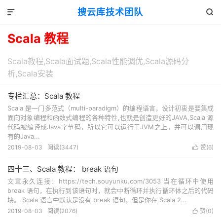
搜云库技术团队


Scala 教程
Scala教程,Scala面试题,Scala性能调优,Scala源码分
析,Scala安装
专栏汇总：Scala 教程
Scala 是一门多范式（multi-paradigm）的编程语言，设计初衷是要集成
面向对象编程和函数式编程的各种特性,也就是创造更好的JAVA,Scala 源
代码被编译成Java字节码，所以它可以运行于JVM之上，并可以调用现
有的Java...
2019-08-03
阅读(
3447
)
赞(
6
)

四十三、Scala 教程： break 语句
文章永久连接：https://tech.souyunku.com/3053 当在循环中使用
break 语句，在执行到该语句时，就会中断循环并执行循环体之后的代码
块。 Scala 语言中默认是没有 break 语句，但是你在 Scala 2...
2019-08-03
阅读(
2076
)
赞(
0
)
