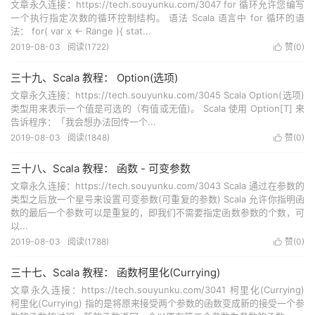
文章永久连接：https://tech.souyunku.com/3047 for 循环允许您编写
一个执行指定次数的循环控制结构。 语法 Scala 语言中 for 循环的语
法： for( var x <- Range ){ stat...
2019-08-03
阅读(
1722
)
赞(
0
)

三十九、Scala 教程： Option(选项)
文章永久连接：https://tech.souyunku.com/3045 Scala Option(选项)
类型用来表示一个值是可选的（有值或无值)。 Scala 使用 Option[T] 来
告诉程序：「我会想办法回传一个...
2019-08-03
阅读(
1848
)
赞(
0
)

三十八、Scala 教程： 函数 - 可变参数
文章永久连接：https://tech.souyunku.com/3043 Scala 通过在参数的
类型之后放一个星号来设置可变参数(可重复的参数) Scala 允许你指明函
数的最后一个参数可以是重复的，即我们不需要指定函数参数的个数，可
以...
2019-08-03
阅读(
1788
)
赞(
0
)

三十七、Scala 教程： 函数柯里化(Currying)
文章永久连接：https://tech.souyunku.com/3041 柯里化(Currying)
柯里化(Currying) 指的是将原来接受两个参数的函数变成新的接受一个参