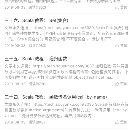
数的函数的过程。新的函数返回一个以原有第二个参数为参数的函数...
2019-08-03
阅读(
1852
)
赞(
0
)

三十六、Scala 教程： Set(集合)
文章永久连接：https://tech.souyunku.com/3039 Scala Set(集合) 能
够存储各种数据类型，但它的元素是没有没有重复的，所有的元素都是唯
一的。 Scala 集合分为 可变集合 和 不可变集合 。 默认情况下...
2019-08-03
阅读(
1980
)
赞(
0
)

三十五、Scala 教程： 递归函数
文章永久连接：https://tech.souyunku.com/3037 递归函数 意味着函
数可以调用它本身,递归函数在函数式编程的语言中起着重要的作用。 下
面我们举个用 递归函数 实现阶乘的范例 object Test { def ma...
2019-08-03
阅读(
8720
)
赞(
0
)

三十四、Scala 教程： 函数传名调用(call-by-name)
文章永久连接：https://tech.souyunku.com/3035 Scala的解释器在解
析函数参数(function arguments)时有两种方式： 传值调用（call-by-
value）：先计算参数表达式的值，再应用到函数内...
2019-08-03
阅读(
8087
)
赞(
0
)
