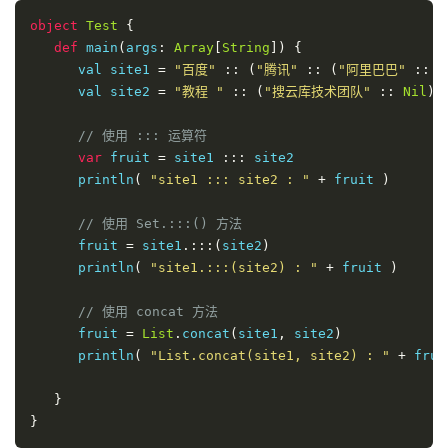
object
Test
{
def
 main
(
args
:
Array
[
String
])
{
      val site1 
=
"百度"
::
(
"腾讯"
::
(
"阿里巴巴"
::
N
      val site2 
=
"教程 "
::
(
"搜云库技术团队"
::
Nil
)
// 使用 ::: 运算符
var
 fruit 
=
 site1 
:::
 site2

      println
(
"site1 ::: site2 : "
+
 fruit 
)
// 使用 Set.:::() 方法
      fruit 
=
 site1
.:::(
site2
)
      println
(
"site1.:::(site2) : "
+
 fruit 
)
// 使用 concat 方法
      fruit 
=
List
.
concat
(
site1
,
 site2
)
      println
(
"List.concat(site1, site2) : "
+
 frui
}
}