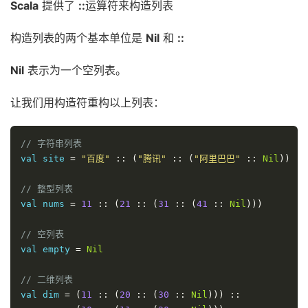
Scala
提供了
::
运算符来构造列表
构造列表的两个基本单位是
Nil
和
::
Nil
表示为一个空列表。
让我们用构造符重构以上列表：
// 字符串列表
val site 
=
"百度"
::
(
"腾讯"
::
(
"阿里巴巴"
::
Nil
))
// 整型列表
val nums 
=
11
::
(
21
::
(
31
::
(
41
::
Nil
)))
// 空列表
val empty 
=
Nil
// 二维列表
val dim 
=
(
11
::
(
20
::
(
30
::
Nil
)))
::