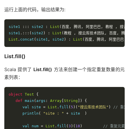
运行上面的代码，输出结果为:
site1 
:::
 site2 
:
List
(百度,
腾讯,
阿里巴巴,
教程
,
搜云
site1
.:::(
site2
)
:
List
(教程
,
搜云库技术团队,
百度,
腾讯
List
.
concat
(
site1
,
 site2
)
:
List
(百度,
腾讯,
阿里巴巴,
List.fill()
Scala 提供了
List.fill()
方法来创建一个指定重复数量的元
素列表：
object
Test
{
def
 main
(
args
:
Array
[
String
])
{
      val site 
=
List
.
fill
(
5
)(
"搜云库技术团队"
)
// 重
      println
(
"site : "
+
 site  
)
      val num 
=
List
.
fill
(
3
)(
18
)
// 重复元素 1