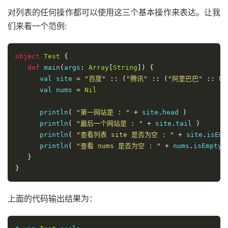
对列表的任何操作都可以使用这三个基本操作来表达。让我
们来看一个范例:
object
Test
{
def
 main
(
args
:
Array
[
String
])
{
      val site 
=
"百度"
::
(
"腾讯"
::
(
"阿里巴巴"
::
Ni
      val nums 
=
Nil
      println
(
"第一网站是 : "
+
 site
.
head 
)
      println
(
"最后一个网站是 : "
+
 site
.
tail 
)
      println
(
"查看列表 site 是否为空 : "
+
 site
.
isEmp
      println
(
"查看 nums 是否为空 : "
+
 nums
.
isEmpty 
}
}
上面的代码输出结果为：