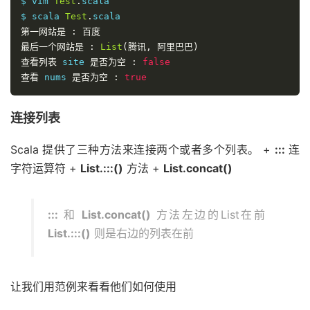
$ vim 
Test
.
scala 

$ scala 
Test
.
第一网站是
:
百度
最后一个网站是
:
List
(腾讯,
阿里巴巴)
查看列表
 site 
是否为空
:
false
查看
 nums 
是否为空
:
true
连接列表
Scala 提供了三种方法来连接两个或者多个列表。 +
:::
连
字符运算符 +
List.:::()
方法 +
List.concat()
:::
和
List.concat()
方法左边的List在前
List.:::()
则是右边的列表在前
让我们用范例来看看他们如何使用