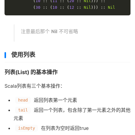
(
10
::
(
11
::
(
20
::
Nil
)))
::
(
30
::
(
10
::
(
12
::
Nil
)))
::
Nil
注意最后那个
Nil
不可省略
使用列表
列表(List) 的基本操作
Scala列表有三个基本操作：
返回列表第一个元素
head
返回一个列表，包含除了第一元素之外的其他
tail
元素
在列表为空时返回true
isEmpty