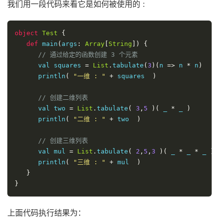
我们用一段代码来看它是如何被使用的 :
object
Test
{
def
 main
(
args
:
Array
[
String
])
{
// 通过给定的函数创建 3 个元素
      val squares 
=
List
.
tabulate
(
3
)(
n 
=>
 n 
*
 n
)
      println
(
"一维 : "
+
 squares  
)
// 创建二维列表
      val two 
=
List
.
tabulate
(
3
,
5
)(
 _ 
*
 _ 
)
      println
(
"二维 : "
+
 two  
)
// 创建三维列表
      val mul 
=
List
.
tabulate
(
2
,
5
,
3
)(
 _ 
*
 _ 
*
 _ 
)
      println
(
"三维 : "
+
 mul  
)
}
}
上面代码执行结果为：