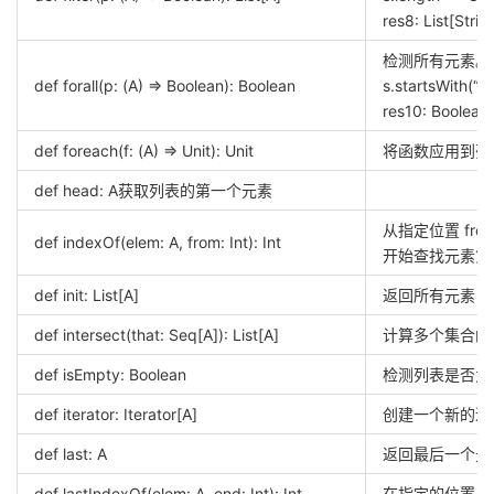
res8: List[Stri
检测所有元素。例如：
def forall(p: (A) => Boolean): Boolean
s.startsWith(“H”
res10: Boolean 
def foreach(f: (A) => Unit): Unit
将函数应用到列
def head: A获取列表的第一个元素
从指定位置 fro
def indexOf(elem: A, from: Int): Int
开始查找元素第
def init: List[A]
返回所有元素，
def intersect(that: Seq[A]): List[A]
计算多个集合的
def isEmpty: Boolean
检测列表是否为
def iterator: Iterator[A]
创建一个新的迭
def last: A
返回最后一个元
def lastIndexOf(elem: A, end: Int): Int
在指定的位置 e