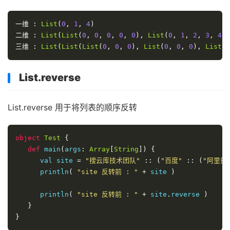
一维
:
List
(
0
,
1
,
4
)
二维
:
List
(
List
(
0
,
0
,
0
,
0
,
0
),
List
(
0
,
1
,
2
,
3
,
4
),
三维
:
List
(
List
(
List
(
0
,
0
,
0
),
List
(
0
,
0
,
0
),
List
(
0
List.reverse
List.reverse 用于将列表的顺序反转
object
Test
{
def
 main
(
args
:
Array
[
String
])
{
      val site 
=
"搜云库技术团队"
::
(
"百度"
::
(
"阿里巴
      println
(
"site 反转前 : "
+
 site 
)
      println
(
"site 反转前 : "
+
 site
.
reverse 
)
}
}