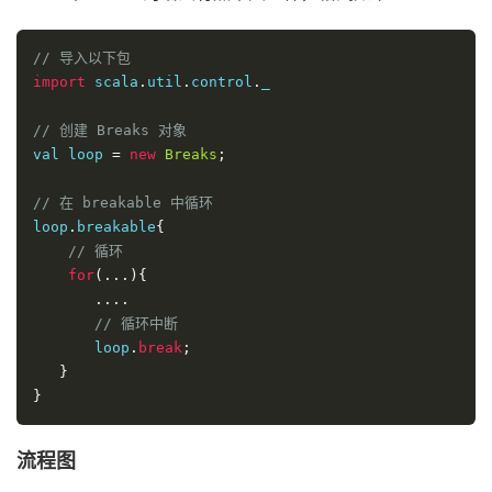
// 导入以下包
import
 scala
.
util
.
control
.
_

// 创建 Breaks 对象
val loop 
=
new
Breaks
;
// 在 breakable 中循环
loop
.
breakable
{
// 循环
for
(...){
....
// 循环中断
       loop
.
break
;
}
}
流程图