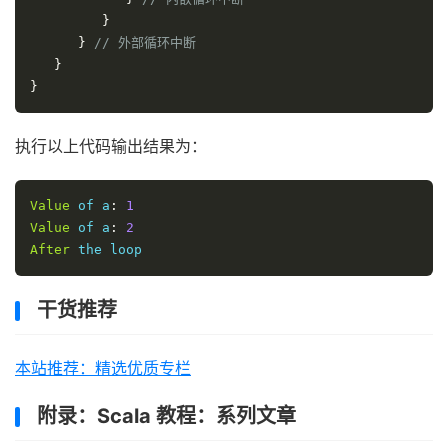
}
}
// 外部循环中断
}
}
执行以上代码输出结果为：
Value
 of a
:
1
Value
 of a
:
2
After
 the loop
干货推荐
本站推荐：精选优质专栏
附录：Scala 教程：系列文章