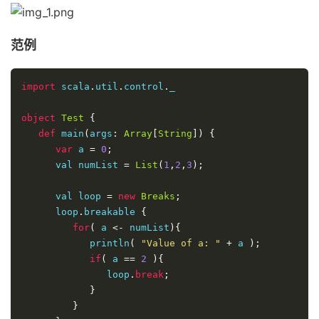
范例
import
 scala
.
util
.
control
.
_

object
Test
{
def
 main
(
args
:
Array
[
String
])
{
var
 a 
=
0
;
      val numList 
=
List
(
1
,
2
,
3
);
      val loop 
=
new
Breaks
;
      loop
.
breakable 
{
for
(
 a 
<-
 numList
){
            println
(
"Value of a: "
+
 a 
);
if
(
 a 
==
2
){
               loop
.
break
;
}
}