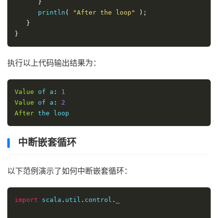
}
      println
(
"After the loop"
);
}
}
执行以上代码输出结果为：
Value
 of a
:
1
Value
 of a
:
2
After
 the loop
中断嵌套循环
以下范例演示了如何中断嵌套循环：
import
 scala
.
util
.
control
.
_
