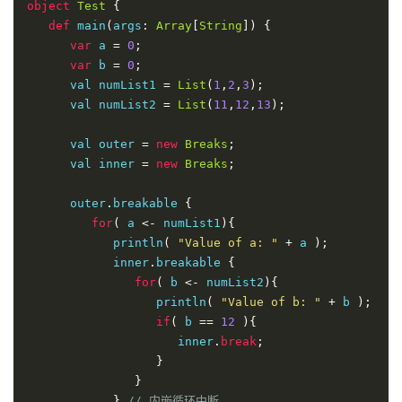
object
Test
{
def
 main
(
args
:
Array
[
String
])
{
var
 a 
=
0
;
var
 b 
=
0
;
      val numList1 
=
List
(
1
,
2
,
3
);
      val numList2 
=
List
(
11
,
12
,
13
);
      val outer 
=
new
Breaks
;
      val inner 
=
new
Breaks
;
      outer
.
breakable 
{
for
(
 a 
<-
 numList1
){
            println
(
"Value of a: "
+
 a 
);
            inner
.
breakable 
{
for
(
 b 
<-
 numList2
){
                  println
(
"Value of b: "
+
 b 
);
if
(
 b 
==
12
){
                     inner
.
break
;
}
}
}
// 内嵌循环中断