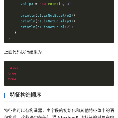
      val p3 
=
new
Point
(
3
,
3
)
      println
(
p1
.
isNotEqual
(
p2
))
      println
(
p1
.
isNotEqual
(
p3
))
      println
(
p1
.
isNotEqual
(
2
))
}
}
上面代码执行结果为：
false
true
true
特征构造顺序
特征也可以有构造器，由字段的初始化和其他特征体中的语
句构成。这些语句在任何
混入(extend)
该特征的对象在构