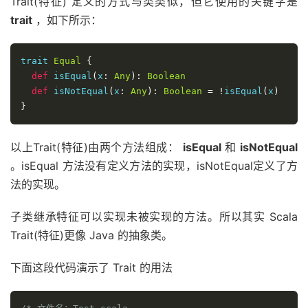
Trait(特征) 定义的方式与类类似，但它使用的关键字是
trait
，如下所示：
trait 
Equal
{
def
 isEqual
(
x
:
Any
):
Boolean
def
 isNotEqual
(
x
:
Any
):
Boolean
=
!
isEqual
(
x
)
}
以上Trait(特征)由两个方法组成：
isEqual
和
isNotEqual
。isEqual 方法没有定义方法的实现，isNotEqual定义了方
法的实现。
子类继承特征可以实现未被实现的方法。所以其实 Scala
Trait(特征)更像 Java 的抽象类。
下面这段代码演示了 Trait 的用法