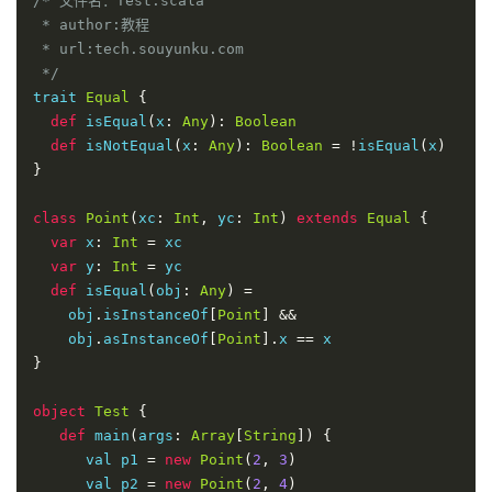
/* 文件名：Test.scala

 * author:教程 

 * url:tech.souyunku.com

 */
trait 
Equal
{
def
 isEqual
(
x
:
Any
):
Boolean
def
 isNotEqual
(
x
:
Any
):
Boolean
=
!
isEqual
(
x
)
}
class
Point
(
xc
:
Int
,
 yc
:
Int
)
extends
Equal
{
var
 x
:
Int
=
 xc

var
 y
:
Int
=
 yc

def
 isEqual
(
obj
:
Any
)
=
    obj
.
isInstanceOf
[
Point
]
&&
    obj
.
asInstanceOf
[
Point
].
x 
==
}
object
Test
{
def
 main
(
args
:
Array
[
String
])
{
      val p1 
=
new
Point
(
2
,
3
)
      val p2 
=
new
Point
(
2
,
4
)