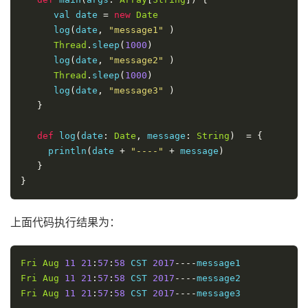
      val date 
=
new
Date
      log
(
date
,
"message1"
)
Thread
.
sleep
(
1000
)
      log
(
date
,
"message2"
)
Thread
.
sleep
(
1000
)
      log
(
date
,
"message3"
)
}
def
 log
(
date
:
Date
,
 message
:
String
)
=
{
     println
(
date 
+
"----"
+
 message
)
}
}
上面代码执行结果为：
Fri
Aug
11
21
:
57
:
58
 CST 
2017
----
Fri
Aug
11
21
:
57
:
58
 CST 
2017
----
Fri
Aug
11
21
:
57
:
58
 CST 
2017
----
message3