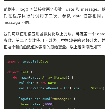
范例中，log() 方法接收两个参数：date 和 message。我
们在程序执行时调用了三次，参数 date 值都相同，
message 不同。
我们可以使用偏应用函数优化以上方法，绑定第一个 date
参数，第二个参数使用下划线(_)替换缺失的参数列表，并
把这个新的函数值的索引的赋给变量。以上范例修改如下：
import
 java
.
util
.
Date
object
Test
{
def
 main
(
args
:
Array
[
String
])
{
      val date 
=
new
Date
      val logWithDateBound 
=
 log
(
date
,
 _ 
:
String
)
      logWithDateBound
(
"message1"
)
Thread
.
sleep
(
1000
)