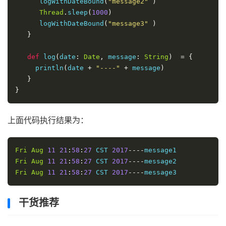
      logWithDateBound
(
"message2"
)
Thread
.
sleep
(
1000
)
      logWithDateBound
(
"message3"
)
}
def
 log
(
date
:
Date
,
 message
:
String
)
=
{
     println
(
date 
+
"----"
+
 message
)
}
}
上面代码执行结果为：
Fri
Aug
11
21
:
58
:
27
 CST 
2017
----
Fri
Aug
11
21
:
58
:
27
 CST 
2017
----
Fri
Aug
11
21
:
58
:
27
 CST 
2017
----
message3
干货推荐