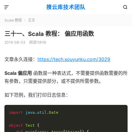
搜云库技术团队


Scala 教程
正文

三十一、Scala 教程： 偏应用函数
2019-08-03
阅读(
1819
)
文章永久连接：
https://tech.souyunku.com/3029
Scala 偏应用
函数是一种表达式，不需要提供函数需要的所
有参数，只需要提供部分，或不提供所需参数。
如下范例，我们打印日志信息：
import
 java
.
util
.
Date
object
Test
{
def
 main
(
args
:
Array
[
String
])
{