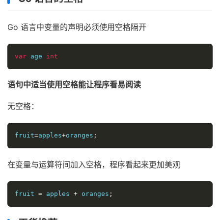
Go 语言中变量的声明必须使用空格隔开
var
 age 
int
语句中适当使用空格能让程序看易阅读
无空格：
fruit
=
apples
+
oranges
;
在变量与运算符间加入空格，程序看起来更加美观
fruit 
=
 apples 
+
 oranges
;