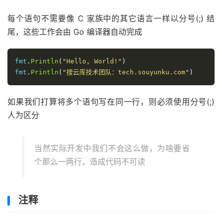
每个语句不需要像 C 家族中的其它语言一样以分号(;) 结
尾，这些工作会由 Go 编译器自动完成
fmt
.
Println
(
"Hello, World!"
)
fmt
.
Println
(
"搜云库技术团队：tech.souyunku.com"
)
如果我们打算将多个语句写在同一行，则必须使用分号(;)
人为区分
当然实际开发中我们不会这么做，为啥要省
个那么一两行，造成代码不可读
注释