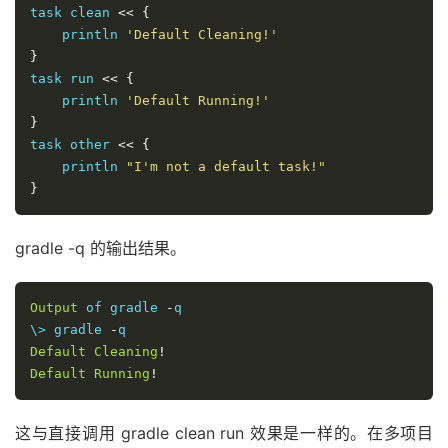
task clean 
<<
{
    println 
'Default Cleaning!'
}
task run 
<<
{
    println 
'Default Running!'
}
task other 
<<
{
    println 
"I'm not a default task!"
}
gradle -q 的输出结果。
Output
 of gradle 
-
q

\> gradle 
-
Default
Cleaning
!
Default
Running
!
这与直接调用 gradle clean run 效果是一样的。在多项目