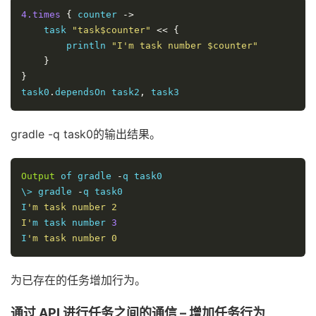
4.times
{
 counter 
->
    task 
"task$counter"
<<
{
        println 
"I'm task number $counter"
}
}
task0
.
dependsOn task2
,
 task3
gradle -q task0的输出结果。
Output
 of gradle 
-
q task0

\> gradle 
-
q task0

I
'm task number 2

I'
m task number 
3
I
'm task number 0
为已存在的任务增加行为。
通过 API 进行任务之间的通信 – 增加任务行为