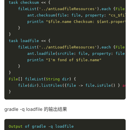
task checksum 
<<
{
    fileList
(
'../antLoadfileResources'
).
each 
{
File
 f
        ant
.
checksum
(
file
:
 file
,
 property
:
"cs_$file
        println 
"$file.name Checksum: ${ant.properti
}
}
task loadfile 
<<
{
    fileList
(
'../antLoadfileResources'
).
each 
{
File
 f
        ant
.
loadfile
(
srcFile
:
 file
,
 property
:
 file
.
n
        println 
"I'm fond of $file.name"
}
}
File
[]
 fileList
(
String
 dir
)
{
    file
(
dir
).
listFiles
({
file 
->
 file
.
isFile
()
}
as
}
gradle -q loadfile 的输出结果
Output
 of gradle 
-
q loadfile
