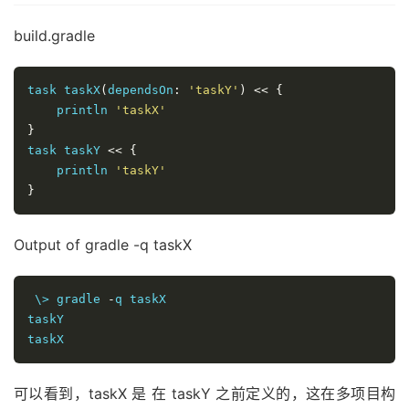
build.gradle
task taskX
(
dependsOn
:
'taskY'
)
<<
{
    println 
'taskX'
}
task taskY 
<<
{
    println 
'taskY'
}
Output of gradle -q taskX
 \> gradle 
-
q taskX

taskY

taskX
可以看到，taskX 是 在 taskY 之前定义的，这在多项目构