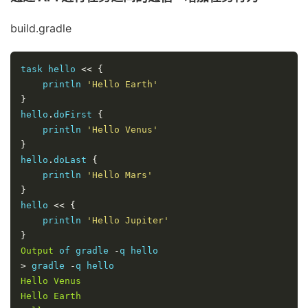
build.gradle
task hello 
<<
{
    println 
'Hello Earth'
}
hello
.
doFirst 
{
    println 
'Hello Venus'
}
hello
.
doLast 
{
    println 
'Hello Mars'
}
hello 
<<
{
    println 
'Hello Jupiter'
}
Output
 of gradle 
-
>
 gradle 
-
Hello
Venus
Hello
Earth