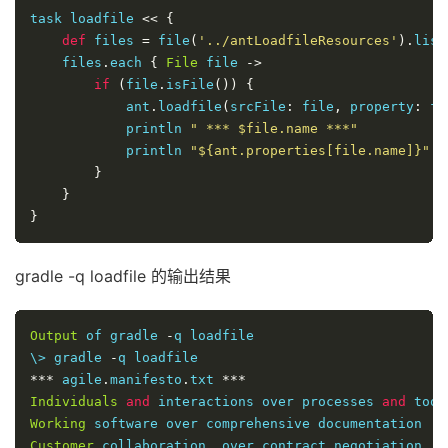
task loadfile 
<<
{
def
 files 
=
 file
(
'../antLoadfileResources'
).
list
    files
.
each 
{
File
 file 
->
if
(
file
.
isFile
())
{
            ant
.
loadfile
(
srcFile
:
 file
,
 property
:
 fi
            println 
" *** $file.name ***"
            println 
"${ant.properties[file.name]}"
}
}
}
gradle -q loadfile 的输出结果
Output
 of gradle 
-
q loadfile

\> gradle 
-
***
 agile
.
manifesto
.
txt 
***
Individuals
and
 interactions over processes 
and
Working
Customer