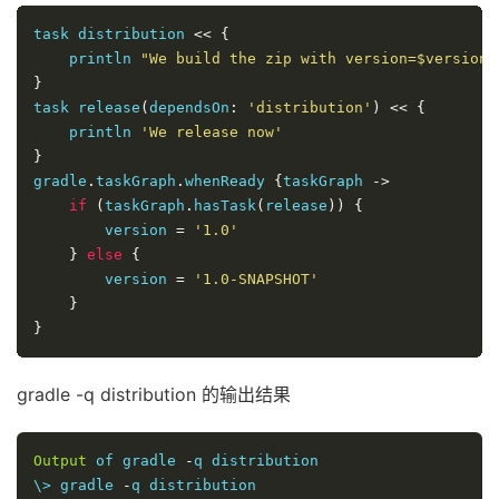
task distribution 
<<
{
    println 
"We build the zip with version=$version"
}
task release
(
dependsOn
:
'distribution'
)
<<
{
    println 
'We release now'
}
gradle
.
taskGraph
.
whenReady 
{
taskGraph 
->
if
(
taskGraph
.
hasTask
(
release
))
{
        version 
=
'1.0'
}
else
{
        version 
=
'1.0-SNAPSHOT'
}
}
gradle -q distribution 的输出结果
Output
 of gradle 
-
q distribution

\> gradle 
-