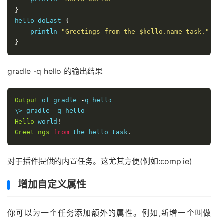
}
hello
.
doLast 
{
    println 
"Greetings from the $hello.name task."
}
gradle -q hello 的输出结果
Output
 of gradle 
-
q hello

\> gradle 
-
Hello
 world
!
Greetings
from
 the hello task
.
对于插件提供的内置任务。这尤其方便(例如:complie)
增加自定义属性
你可以为一个任务添加额外的属性。例如,新增一个叫做