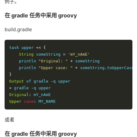
例子。
在 gradle 任务中采用 groovy
build.gradle
task upper 
<<
{
String
 someString 
=
'mY_nAmE'
    println 
"Original: "
+
 someString

    println 
"Upper case: "
+
 someString
.
toUpperCase
(
}
Output
 of gradle 
-
>
 gradle 
-
Original
:
Upper
case
:
 MY_NAME
或者
在 gradle 任务中采用 groovy