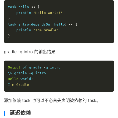
task hello 
<<
{
    println 
'Hello world!'
}
task intro
(
dependsOn
:
 hello
)
<<
{
    println 
"I'm Gradle"
}
gradle -q intro 的输出结果
Output
 of gradle 
-
q intro

\> gradle 
-
Hello
 world
!
I
'm Gradle
添加依赖 task 也可以不必首先声明被依赖的 task。
延迟依赖